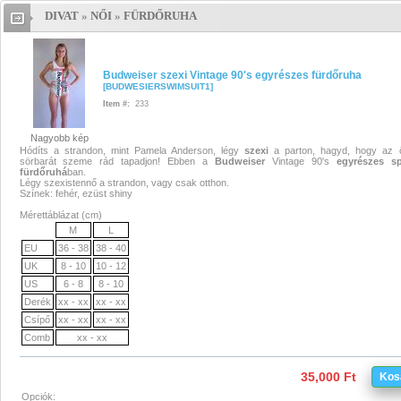
DIVAT
»
NŐI
»
FÜRDŐRUHA
Budweiser szexi Vintage 90's
egyrészes fürdőruha
Budweiser s
Budweiser szexi Vintage 90's egyrészes fürdőruha
[
BUDWESIERSWIMSUIT1
]
Vintage 90's egyrészes fürdőruha
Item #:
233
Budweiser szexi Vintage 90's
Nagyobb kép
Hódíts a strandon, mint Pamela Anderson, légy
szexi
a parton, hagyd, hogy az 
egyrészes fürdőruha
sörbarát szeme rád tapadjon! Ebben a
Budweiser
Vintage 90's
egyrészes
s
fürdőruhá
ban.
Légy szexistennő a strandon, vagy csak otthon.
fürdőruha
,
budweiser
Színek: fehér, ezüst shiny
Mérettáblázat (cm)
fürdőruha
,
szexi fürdőruha
,
egyré
M
L
EU
36 - 38
38 - 40
fürdőruha
,
budweiser szexi
UK
8 - 10
10 - 12
US
6 - 8
8 - 10
fürdőruha
,
spandex
,
spandex
Derék
xx - xx
xx - xx
Csípő
xx - xx
xx - xx
fürdőruha
,
shiny fürdőruha
Comb
xx - xx
fürdőruha,budweiser
35,000 Ft
Kos
fürdőruha,szexi fürdőruha,egyré
Opciók: