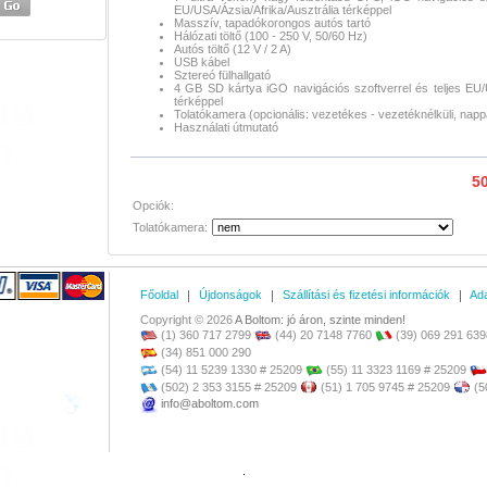
EU/USA/Ázsia/Afrika/Ausztrália térképpel
Masszív, tapadókorongos autós tartó
Hálózati töltő (100 - 250 V, 50/60 Hz)
Autós töltő (12 V / 2 A)
USB kábel
Sztereó fülhallgató
4 GB SD kártya iGO navigációs szoftverrel és teljes EU/U
térképpel
MB
Tolatókamera (opcionális: vezetékes - vezetéknélküli, nappali
Használati útmutató
D
,
50
Opciók:
Tolatókamera:
Főoldal
Újdonságok
Szállítási és fizetési információk
Ada
Copyright © 2026
A Boltom: jó áron, szinte minden!
(1) 360 717 2799
(44) 20 7148 7760
(39) 069 291 639
(34) 851 000 290
(54) 11 5239 1330 # 25209
(55) 11 3323 1169 # 25209
(502) 2 353 3155 # 25209
(51) 1 705 9745 # 25209
(5
info@aboltom.com
 MB
D,