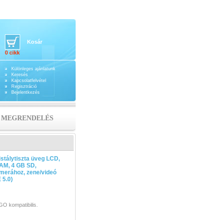
Kosár
0 cikk
Különleges ajánlatunk
Keresés
Kapcsolatfelvétel
Regisztráció
Bejelentkezés
MEGRENDELÉS
stálytiszta üveg LCD,
AM, 4 GB SD,
amerához, zene/videó
 5.0)
GO kompatibilis.