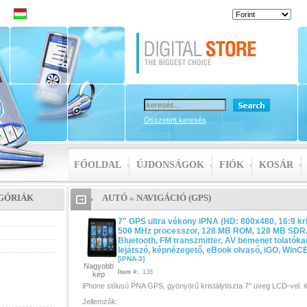
 MB
D,
Összetett keresés
FŐOLDAL
ÚJDONSÁGOK
FIÓK
KOSÁR
7"
GÓRIÁK
AUTÓ
»
NAVIGÁCIÓ (GPS)
7" GPS ultra vékony iPNA (HD: 800x480, 16:9 kri
500 MHz processzor, 128 MB ROM, 128 MB SDR
Bluetooth, FM transzmitter, AV bemenet tolatók
 LCD,
lejátszó, képnézegető, eBook olvasó, iGO, WinCE
[
iPNA-3
]
Nagyobb
M,
Item #:
138
kép
iPhone stílusú PNA GPS, gyönyörű kristálytiszta 7'' üveg LCD-vel. i
ooth,
Jellemzők: