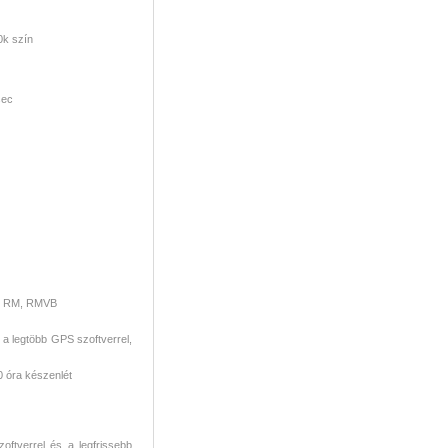
0k szín
sec
4, RM, RMVB
 a legtöbb GPS szoftverrel,
0 óra készenlét
oftverrel és a legfrissebb