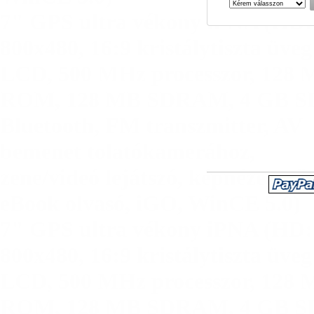
7" GPS ultra vékony iPNA (HD:
800x480
,
16:9 kristálytiszta üveg
LCD
,
500 MHz processzor
,
128 
ROM
,
128 MB SDRAM
,
4 GB S
Bluetooth
,
FM transzmitter
,
AV
bemenet tolatókamerához
,
zene/videó lejátszó
,
képnézegető
,
eBook olvasó
,
iGO
,
WinCE 5.0)
7" GPS ultra vékony iPNA (HD:
800x480, 16:9 kristálytiszta üveg
LCD, 500 MHz processzor, 128
ROM, 128 MB SDRAM, 4 GB S