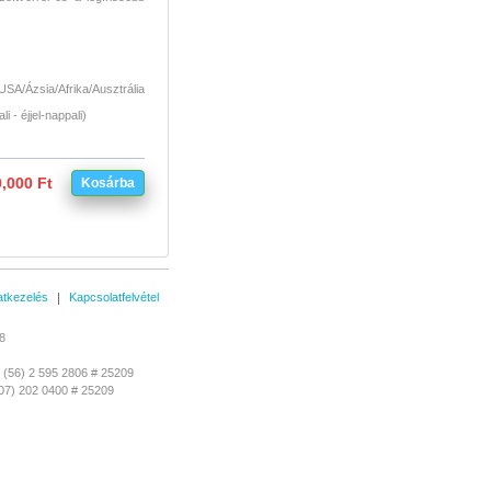
SA/Ázsia/Afrika/Ausztrália
 - éjjel-nappali)
,000 Ft
Kosárba
tkezelés
Kapcsolatfelvétel
8
(56) 2 595 2806 # 25209
07) 202 0400 # 25209