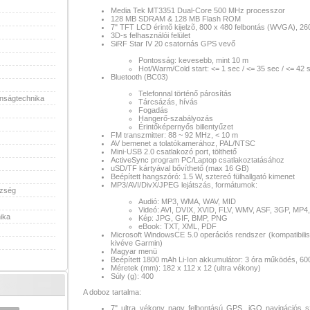
Media Tek MT3351 Dual-Core 500 MHz processzor
128 MB SDRAM & 128 MB Flash ROM
7" TFT LCD érintõ kijelzõ, 800 x 480 felbontás (WVGA), 26
3D-s felhasználói felület
zó,
SiRF Star IV 20 csatornás GPS vevő
Pontosság: kevesebb, mint 10 m
Hot/Warm/Cold start: <= 1 sec / <= 35 sec / <= 42 
Bluetooth (BC03)
y
Telefonnal történő párosítás
onságtechnika
Tárcsázás, hívás
Fogadás
Hangerő-szabályozás
Érintőképernyős billentyűzet
FM transzmitter: 88 ~ 92 MHz, < 10 m
AV bemenet a tolatókamerához, PAL/NTSC
Hz
Mini-USB 2.0 csatlakozó port, tölthető
ActiveSync program PC/Laptop csatlakoztatásához
uSD/TF kártyával bővíthető (max 16 GB)
MB
Beépített hangszóró: 1.5 W, sztereó fülhallgató kimenet
MP3/AVI/DivX/JPEG lejátszás, formátumok:
szség
FM
Audió: MP3, WMA, WAV, MID
Videó: AVI, DVIX, XVID, FLV, WMV, ASF, 3GP, MP
ika
Kép: JPG, GIF, BMP, PNG
eBook: TXT, XML, PDF
Microsoft WindowsCE 5.0 operációs rendszer (kompatibilis
kivéve Garmin)
tszó,
Magyar menü
Beépített 1800 mAh Li-Ion akkumulátor: 3 óra működés, 60
Méretek (mm): 182 x 112 x 12 (ultra vékony)
Súly (g): 400
A doboz tartalma:
7" ultra vékony nagy felbontású GPS, iGO navigációs sz