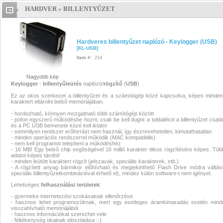
HARDVER
»
BILLENTYŰZET
Hardveres billentyűzet naplózó -
Keylogger (USB)
Hardveres
Hardveres billentyűzet naplózó - Keylogger (USB)
[
KL-USB
]
billentyűzet naplózó - Keylogger
Item #:
214
(USB)
Hardveres billentyűzet
Nagyobb kép
Keylogger
-
billentyűleütés
naplózó/
rögzítő
(
USB
)
naplózó - Keylogger (USB)
Ez az okos szerkezet a billentyűzet és a számítógép közé kapcsolva, képes minden 
karaktert eltárolni belső memóriájában.
Hardveres billentyűzet naplózó -
- hordozható, könnyen mozgatható több számítógép között
- pofon egyszerű működésbe hozni, csak be kell dugni: a toldalékot a billentyűzet csatl
Keylogger (USB)
és a PC USB bemenete közé kell iktatni
- semmilyen rendszer erőforrást nem használ, így észrevehetetlen, kimutathatatlan
- minden operációs rendszerrel működik (MAC kompatibilis)
Hardveres billentyűzet naplózó -
- nem kell programot telepíteni a működéshez
- 16 MB! Egy belső chip segítségével 16 millió karakter titkos rögzítésére képes. Töb
adatot képes tárolni!
Keylogger (USB)
- minden leütött karaktert rögzít (jelszavak, speciális karakterek, stb.)
- A rögzített anyag bármikor előhívható és megtekinthető Flash Drive módra váltás
speciális billentyűzetkombinációval érhető el), mindez külön software-t nem igényel.
Lehetséges
felhasználási területek
:
- gyermeke internetezési szokásainak ellenőrzése
- hasznos lehet programozóknak, mert egy esetleges áramkimaradás esetén mind
visszahívható memóriájából
- hasznos információkat szerezhet vele
- féltékenység okainak eloszlatása :-)