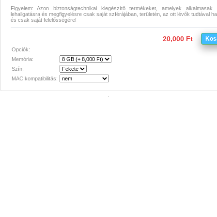
Figyelem: Azon biztonságtechnikai kiegészítő termékeket, amelyek alkalmasak il
lehallgatásra és megfigyelésre csak saját szférájában, területén, az ott lévők tudtával h
és csak saját felelősségére!
20,000 Ft
Kos
Opciók:
Memória:
Szín:
MAC kompatibilitás: