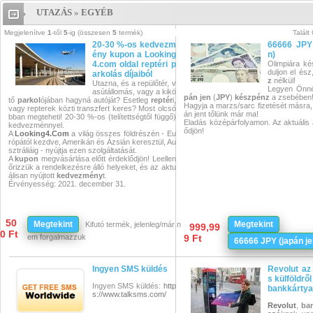
UTAZÁS
»
EGYÉB
Utazás » Egyéb
Megjelenítve
1
-től
5
-ig (összesen
5
termék)
Talált
20-30 %-os kedvezm
66666 JPY 
ény kupon a Looking
n)
4.com oldal reptéri p
Olimpiára ké
duljon el ész
arkolás díjaiból
z
nélkül!
Utazna, és a repülőtér, v
Legyen Önné
asútállomás, vagy a kikö
pán jen
(
JPY
)
készpénz
a zsebében
tő
parkol
ójában hagyná autóját? Esetleg
reptér
i,
Hagyja a marzs/sarc fizetését másra,
vagy repterek közti transzfert
keres?
Most olcsó
án jent tőlünk már ma!
bban megteheti! 20-30 %-os (telítettségtől függő)
Eladás középárfolyamon. Az aktuális á
kedvezménnyel.
ődjön!
A
Looking4.Com
a világ összes földrészén - Eu
rópától kezdve, Amerikán és Ázsián keresztül, Au
sztráliáig - nyújtja ezen szolgáltatását.
A
kupon
megvásárlása előtt érdeklődjön! Leellen
őrizzük a rendelkezésre álló helyeket, és az aktu
álisan nyújtott
kedvezmény
t.
Érvényesség: 2021. december 31.
50
Megtekint
Megtekint
Kifutó termék, jelenleg/már n
999,99
0 Ft
em forgalmazzuk
9 Ft
66666 JPY (japán je
Ingyen SMS küldés
Revolut az
s külföldrő
Ingyen SMS küldés:
http
bankkártya
s://www.talksms.com/
Revolut
,
ban