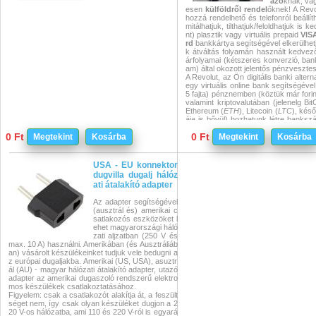
azó
knak, va
esen
külföldről rendel
őknek! A Revo
hozzá rendelhető és telefonról beállíth
mitálhatjuk, tilthatjuk/feloldhatjuk is 
nt) plasztik vagy virtuális prepaid
VIS
rd
bankkártya segítségével elkerülhet
k átváltás folyamán használt kedvezőt
árfolyamai (kétszeres konverzió, bank
am) által okozott jelentős pénzveszte
A Revolut, az Ön digitális banki alterna
egy virtuális online bank segítségével
5 fajta) pénznemben (köztük már forint
valamint kriptovalutában (jelenelg Bit
Ethereum (
ETH
), Litecoin (
LTC
), késő
ája is bővül) hozhatunk létre bankszá
mláink között nekünk kedvezően, min
0 Ft
0 Ft
Megtekint
Kosárba
n elérhető legjobb bankközi, google-g
Megtekint
Kosárba
mon (közel
középárfolyam
on) számo
uk át pénzünket. Számláinkról valós s
kezdeményezhetünk utalást (több, mi
USA - EU konnektor
ágba), sőt nekünk is utalhatnak, ráad
dugvilla dugalj hálóz
t
ingyenes
en. Továbbá regisztráció
ati átalakító adapter
szóló, egyedi GBP és EUR számlát is
yancsak ingyenesen.
Az adapter segítségével
Ha esetleg készpénzre lenne szüks
(ausztrál és) amerikai c
ből ingyenes a készpénzfelvétel havi
satlakozós eszközöket l
75 000 Ft értékhatárig.
ehet magyarországi háló
Revolut számlánkat feltölteni átutaláss
zati aljzatban (250 V és
bankkártya segítségével lehetséges.
max. 10 A) használni. Amerikában (és Ausztráliáb
ától végre lehetővá vált, hogy bankká
an) vásárolt készülékeinket tudjuk vele bedugni a
rintban is feltölthessük Revolut forint
z európai dugaljakba. Amerikai (US, USA), asuztr
így most már tényleg kedvezően hasz
ál (AU) - magyar hálózati átalakító adapter, utazó
énzünket utazásaink, vagy akár vásár
adapter az amerikai dugaszoló rendszerű elektro
almával. Lassan már fizetésünket is e
mos készülékek csatlakoztatásához.
enes számlavezetésű számlára kérhetjü
Figyelem: csak a csatlakozót alakítja át, a feszült
ve így a bankadó okozta kedvezőtle
séget nem, így csak olyan készüléket dugjon a 2
zági bankszámla díjakat!
20 V-os hálózatba, ami 110 és 220 V-ról is egyará
A fizetős prémium szolgáltatás részek