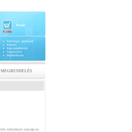
Kosár
0 cikk
Különleges ajánlatunk
Keresés
Kapcsolatfelvétel
Regisztráció
Bejelentkezés
MEGRENDELÉS
r
ítók működését másolja és