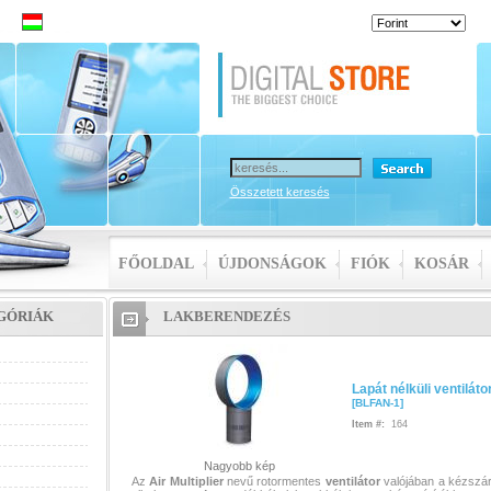
lküli
r
Összetett keresés
FŐOLDAL
ÚJDONSÁGOK
FIÓK
KOSÁR
GÓRIÁK
LAKBERENDEZÉS
Lapát nélküli ventiláto
[
BLFAN-1
]
Item #:
164
Nagyobb kép
Az
Air
Multiplier
nevű rotormentes
ventilátor
valójában a kézszár