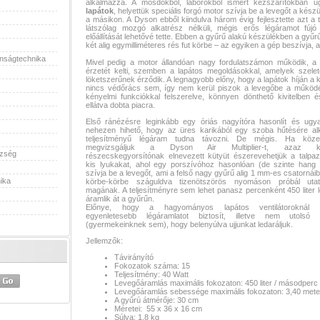
alkalmazza. A mosdókból, laborokból ismert kézszárítókban 
lapátok
, helyettük speciális forgó motor szívja be a levegőt a készül
a másikon. A Dyson ebből kiindulva három évig fejlesztette azt a 
látszólag mozgó alkatrész nélküli, mégis erős légáramot fújó 
előállítását lehetővé tette. Ebben a gyűrű alakú készülékben a g
két alig egymilliméteres rés fut körbe – az egyiken a gép beszívja, a
onságtechnika
Mivel pedig a motor állandóan nagy fordulatszámon működik, a 
érzetét kelti, szemben a lapátos megoldásokkal, amelyek szelete
löketszerűnek érződik. A legnagyobb előny, hogy a lapátok híján a 
nincs védőrács sem, így nem kerül piszok a levegőbe a működ
kényelmi funkciókkal felszerelve, könnyen dönthető kivitelben 
ellátva dobta piacra.
Első ránézésre leginkább egy óriás nagyítóra hasonlít és ugy
nehezen hihető, hogy az üres karikából egy szoba hűtésére al
teljesítményű légáram tudna távozni. De mégis. Ha közel
megvizsgáljuk a Dyson Air Multiplier-t, azaz kis
szség
részecskegyorsítónak elnevezett kütyüt észerevehetjük a talpa
kis lyukakat, ahol egy porszívóhoz hasonlóan (de szinte hang 
szívja be a levegőt, ami a felső nagy gyűrű alig 1 mm-es csatornáib
ika
körbe-körbe száguldva tizenötszörös nyomáson próbál utat
magának. A teljesítményre sem lehet panasz percenként 450 liter 
áramlik át a gyűrűn.
Előnye, hogy a hagyományos lapátos ventilátoroknál 
egyenletesebb légáramlatot biztosít, illetve nem utols
(gyermekeinknek sem), hogy belenyúlva ujjunkat ledaráljuk.
Jellemzők:
Távirányító
Fokozatok száma: 15
Teljesítmény: 40 Watt
Levegőáramlás maximális fokozaton: 450 liter / másodperc
Levegőáramlás sebessége maximális fokozaton: 3,40 mete
A gyűrú átmérője: 30 cm
Méretei: 55 x 36 x 16 cm
Súlya: 1,8 kg