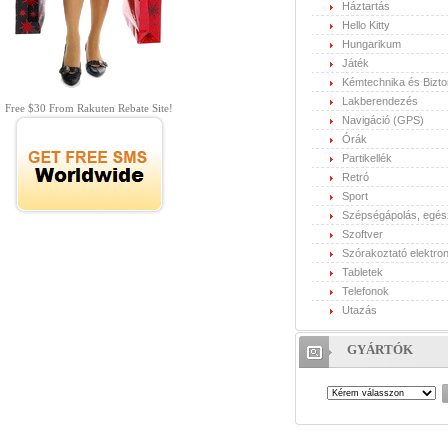
Háztartás
Hello Kitty
Hungarikum
Játék
Kémtechnika és Bizt
Lakberendezés
Free $30 From Rakuten Rebate Site!
Navigáció (GPS)
Órák
Partikellék
Retró
Sport
Szépségápolás, egé
Szoftver
Szórakoztató elektron
Tabletek
Telefonok
Utazás
GYÁRTÓK