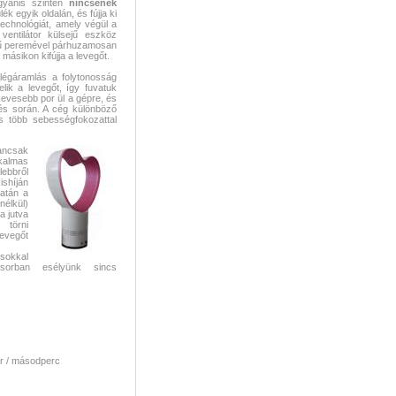
ugyanis szintén
nincsenek
ék egyik oldalán, és fújja ki
technológiát, amely végül a
ventilátor külsejű eszköz
yűrű peremével párhuzamosan
 másikon kifújja a levegőt.
légáramlás a folytonosság
lik a levegőt, így fuvatuk
kevesebb por ül a gépre, és
és során. A cég különböző
és több sebességfokozattal
ancsak
kalmas
ebbről
híján
zatán a
nélkül)
a jutva
 törni
levegőt
sokkal
ó sorban esélyünk sincs
r / másodperc