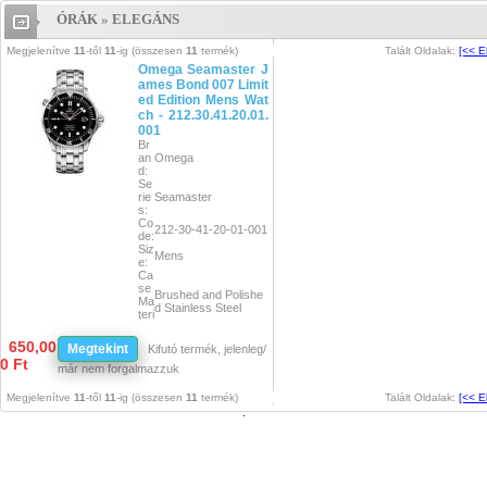
ÓRÁK
»
ELEGÁNS
Órák » Elegáns
Megjelenítve
11
-től
11
-ig (összesen
11
termék)
Talált Oldalak:
[<< E
Omega Seamaster J
ames Bond 007 Limit
ed Edition Mens Wat
ch - 212.30.41.20.01.
001
Br
an
Omega
d:
Se
rie
Seamaster
s:
Co
212-30-41-20-01-001
de:
Siz
Mens
e:
Ca
se
Brushed and Polishe
Ma
d Stainless Steel
teri
al:
Di
Black Wave Design
650,00
Megtekint
Kifutó termék, jelenleg/
al
with Date at 3 and Ja
0 Ft
Co
mes Bond "007" Insig
már nem forgalmazzuk
lor:
nia on Seconds Hand
Br
Megjelenítve
11
-től
11
-ig (összesen
11
termék)
Talált Oldalak:
[<< E
ac
ele
Brushed and Polishe
t S
d Stainless Steel
tra
p:
Cl
as