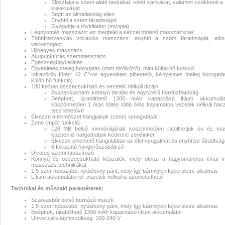
Eloszlatja a szem alatti táskákat, sötét karikákat, valamint csökkenti a
kialakulását
szemmasszírozó,szemmasszírozó
Segít az álmatlanság ellen
Enyhíti a szem fáradtságot
Gyógyítja a rövidlátást (myopia)
mágnesterápia,akkumulátoros
Légnyomás masszázs: ez megfelel a kézzel történő masszázsnak
Többfrekvenciás vibrációs masszázs: enyhíti a szem fáradtságát, előse
vérkeringést
szemmasszírozó,szemmasszírozó
Ujjbegyes masszázs
Akupunktúrás szemmasszázs
Egészségügyi ellátás
Egyenletes meleg borogatás (mint törölköző), mint külön hő funkció
Infravörös fűtés: 42 C°-os egyenletes pihentető, kényelmes meleg borogatá
külön hő funkció)
180 fokban összecsukható és vezeték nélküli dizájn:
összecsukható: könnyű tárolás és egyszerű hordozhatóság
Beépített, újratölthető 1300 mAh kapacitású lítium akkumulát
köszönhetően 1 órás töltés több órás folyamatos vezeték nélküli hasz
tesz lehetővé
Élvezze a természet hangjainak (zene) simogatását
Zene (mp3) funkció:
128 MB belső memóriájának köszönhetően rátölthetjük és és ma
közben is hallgathatjuk kedvenc zenéinket
Élvezze pihentető hangulatban az élet nyugalmát és enyhítse fáradtság
6 fokozatú hangerőszabályzó
Divatos szemmasszírozó
Könnyű és összecsukható készülék, mely ötvözi a hagyományos kínai me
masszázs technikákat
1,5-szer hosszabb, nyúlékony pánt, mely így bármilyen fejkerületre alkalmas
Lítium akkumulátorról, vezeték nélkül is üzemeltethető
Technikai és műszaki paraméterek:
Szarvasbőr belső borítású maszk
1,5-szer hosszabb, nyúlékony pánt, mely így bármilyen fejkerületre alkalmas
Beépített, újratölthető 1300 mAh kapacitású lítium akkumulátor
Univerzális tápfeszültség: 100-240 V