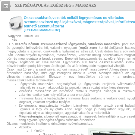
SZÉPSÉGÁPOLÁS, EGÉSZSÉG
»
MASSZÁZS
Összecsukható, vezeték nélküli
Összecsukható, vezeték nélküli légnyomásos és vibrációs
légnyomásos és vibrációs
szemmasszírozó mp3 lejátszóval, mágnesterápiával, infrafűtésse
tölthető akkumulátorral
[
EYECAREMASSAGER2
]
szemmasszírozó mp3 lejátszóval,
Nagyobb
Item #:
254
kép
mágnesterápiával, infrafűtéssel,
Ez a
vezeték nélküli
szemmasszírozó
légnyomás
,
vibrációs
masszázs
, pont ma
és gyengéd
infravörös
hő, valamint nyugtató (
mp3
)
zene
kombinációjának haszná
megnyugtatja a szemet, csökkenti a fájdalmat és stresszt. Csak dőljön hátra egy ne
tölthető akkumulátorral
után. Szemkörnyéki nyomással, masszázzsal, valamint meleg használatával megfiata
bőrt és megnyugtatja a fáradt szemet. Beépített hangszórója és az előre felvett term
hangok segítenek az ellazulásban. Egyedülálló 180 fokos
összecsukható
kialak
Összecsukható, vezeték nélküli
köszönhetően pedig könnyen tárolhatjuk, és akár könnyedén magunkkal vihetjük.
Csak napi 15 perc a saját privát otthoni masszőrével/masszőzével! A kényelmes m
érdekében használja, mint egy intelligens bionikus kezet. Mondjon búcsút az e
légnyomásos és vibrációs
vibrációs masszázsnak! Élvezze - egy készülékbe sűrítve - a professzi
masszázs/kezelési technikákat:
Légnyomás masszázs: segítségével (a légnyomás erejének változtatásá
szemmasszírozó mp3 lejátszóval,
halánték és a szem akupunktúrás pontjait masszíroztathatjuk kényelmesen
Vibrációs masszázs: az ismétlődő ritmikus mozgás elősegíti a mikroker
valamint hatékonyan helyreállítja a test energiáját
mágnesterápiával, infrafűtéssel,
Infravörös fűtés: a test-adaptív infravörös fűtés serkenti a vérkeringést, nyugt
idegeket, valamint enyhíti a fejfájást
Zeneterápia: masszírozás közben bármilyen, nekünk tetsző zenét hallgat
tölthető akkumulátorral
ugyanis a lágy és nyugtató zene segít, hogy jó hangulatban legyünk, v
eloszlatja elme az idegességet, aggodalmakat és a melankóliát
Mágnesterápia
: a beépített egészségügyi mágnesek helyreállítják a szervezet
Összecsukható, vezeték nélküli
Yang egyensúlyát egészségünk védelme érdekében
Divatos megjelenés intelligens érintőképernyővel párosítva:
Vezérlők:
1. On/Off
légnyomásos és vibrációs
(Hosszú) nyomvatartás: