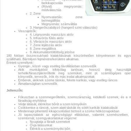
be/kikapcsolás
(Rövid) megnyomás:
szemmasszírozó mp3 lejátszóval,
módválasztás
2. Zene
Nyomvatartás: zene
mágnesterápiával, infrafűtéssel,
be/megállítás
Megnyomás: számváltás
3. Hangerőszabályzó (hangerő szint választás)
tölthető akkumulátorral
Visszajelzők:
4. Légnyomás masszázs aktív
5. Infravörös fűtés aktív
szemmasszírozó
,
vezeték nélküli
6. Vibrácicós masszázs aktív
7. Zene lejátszás aktív
8. Zene megállítva
szemmasszírozó
,
vibrációs
9. Akkumulátortöltöttség jelzése
180 fokban összecsukható kialakításának köszönhetően kényelmesen és egys
szállítható. Bármilyen fejméretre/kerületre alkalmas.
szemmasszírozó
,
infravörös
Érintett személyek:
Gyenge-, közel- vagy esetleg távollátásban szenvedők
Akik munkájukból kifolyólag tartósan, hosszú ideig használ
szemmasszírozó
,
szemmasszírozó
terhelik/fárasztják/erőltetik meg szemüket, mint pl. számítógépes oper
könyvelők, tervezők, írók és más irodai alkalmazottak
Emberek, akiknek szeme táskás, fekete karikás, vagy esetleg ráncos
mágnesterápia
,
akkumulátoros
Álmatlanságban szenvedők.
Jellemzők:
szemmasszírozó
,
szemmasszírozó
Fókuszban a szemmegerőltetés, szemszárazság, kidülledő szemek, és a m
fáradtság enyhítése
Védje látását, élénkítse bőrét a szem környékén
szemmasszírozó,vezeték nélküli
Csökkentse a ráncok, szem alatti táskák és sötét karikák kialakulását
Mindennapi pihentető kikapcsolódást biztosít a szürke hétköznapokban
Jó tapasztalatok az egészségügyi ellátásban, valamint szemészetben, 
szemmasszírozó,vibrációs
szemtornát, szemgyakorlatokat végezne:
Nyugtatja a fáradt szemeket
Óvja látásunkat
szemmasszírozó,infravörös
Élénkíti a szemkörnyéki bőrt