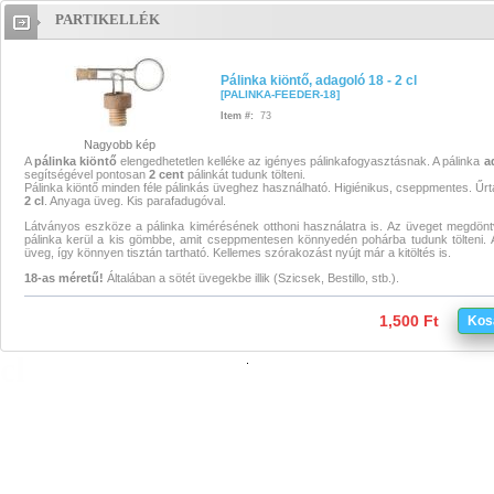
PARTIKELLÉK
Pálinka kiöntő, adagoló 18 - 2 cl
Pálinka kiöntő, adagoló 18 - 2 cl
Pálinka kiöntő, adagoló 18 - 2 cl
[
PALINKA-FEEDER-18
]
Pálinka kiöntő, adagoló 18 - 2 cl
Item #:
73
Nagyobb kép
pálinka kiöntő
,
pálinka kiöntő 2
A
pálinka
kiöntő
elengedhetetlen kelléke az igényes pálinkafogyasztásnak. A pálinka
a
segítségével pontosan
2 cent
pálinkát tudunk tölteni.
Pálinka kiöntő minden féle pálinkás üveghez használható. Higiénikus, cseppmentes. Űrt
cl
,
pálinka adagoló
,
pálinka adago
2 cl
. Anyaga üveg. Kis parafadugóval.
Látványos eszköze a pálinka kimérésének otthoni használatra is. Az üveget megdönt
cl
pálinka kerül a kis gömbbe, amit cseppmentesen könnyedén pohárba tudunk tölteni.
üveg, így könnyen tisztán tartható. Kellemes szórakozást nyújt már a kitöltés is.
pálinka kiöntő,pálinka kiöntő 2
18
-as méretű!
Általában a sötét üvegekbe illik (Szicsek, Bestillo, stb.).
cl,pálinka adagoló,pálinka adago
1,500 Ft
Kos
cl