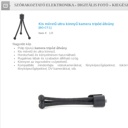
SZÓRAKOZTATÓ ELEKTRONIKA
»
DIGITÁLIS FOTÓ
»
KIEGÉS
Kis méretű ultra könnyű kamer
tripód állvány
Kis méretű ultra
Kis méretű ultra könnyű kamera tripód állvány
[
BO-CT-1
]
könnyű kamera tripód állvány
Ki
Item #:
128
méretű ultra könnyű kamera tri
Nagyobb kép
Polip típusú
kamera
tripód
állvány
.
állvány
Kis méretű és ultra könnyű.
Hordozható és kényelmesen használható.
Rugalmas lábak és szabadon állítható szög.
kamera tripód
,
kamera állvány
Könnyen az ingzsebére csíptethető.
Kompatibilis mindenfajta videokamerákkal, fényképezőgépekkel, tükörre
fényképezőgépekkel, DV kamerákkal, stb.
kamera tripód,kamera állvány