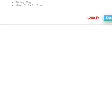
Tömeg: 58 g
Méret: 11.5 x 2 x 2 cm
1,200 Ft
Kos