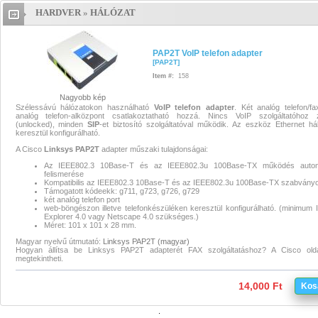
HARDVER
»
HÁLÓZAT
PAP2T VoIP telefon adapter
PA
VoIP telefon adapter
PAP2T VoIP
PAP2T VoIP telefon adapter
[
PAP2T
]
telefon adapter
Item #:
158
Nagyobb kép
PAP2T VoIP telefon adapter
Szélessávú hálózatokon használható
VoIP
telefon
adapter
. Két analóg telefon/f
analóg telefon-alközpont csatlakoztatható hozzá. Nincs VoIP szolgáltatóhoz z
(unlocked), minden
SIP
-et biztosító szolgáltatóval működik. Az eszköz Ethernet há
PAP2T VoIP telefon adapter
keresztül konfigurálható.
A Cisco
Linksys
PAP2T
adapter műszaki tulajdonságai:
Az IEEE802.3 10Base-T és az IEEE802.3u 100Base-TX működés autom
felismerése
Kompatibilis az IEEE802.3 10Base-T és az IEEE802.3u 100Base-TX szabvány
Támogatott kódeekk: g711, g723, g726, g729
két analóg telefon port
web-böngészon illetve telefonkészüléken keresztül konfigurálható. (minimum I
Explorer 4.0 vagy Netscape 4.0 szükséges.)
Méret: 101 x 101 x 28 mm.
Magyar nyelvű útmutató:
Linksys PAP2T (magyar)
Hogyan állítsa be Linksys PAP2T adapterét FAX szolgáltatáshoz? A Cisco ol
megtekintheti.
14,000 Ft
Kos