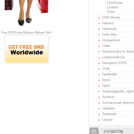
-
Fürdőruha
-
Leotard
-
Ruha
DVD Movies
Hardver
Háztartás
Free $30 From Rakuten Rebate Site!
Hello Kitty
Hungarikum
Játék
Kémtechnika és Bizt
Lakberendezés
Navigáció (GPS)
Órák
Partikellék
Retró
Sport
Szépségápolás, egé
Szoftver
Szórakoztató elektron
Tabletek
Telefonok
Utazás
GYÁRTÓK