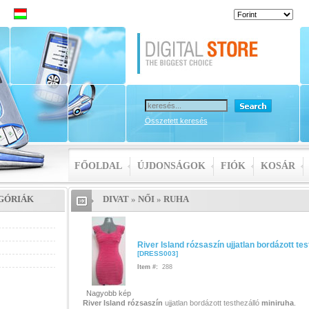
iver
t
Összetett keresés
FŐOLDAL
ÚJDONSÁGOK
FIÓK
KOSÁR
GÓRIÁK
DIVAT
»
NŐI
»
RUHA
River Island rózsaszín ujjatlan bordázott te
[
DRESS003
]
Item #:
288
Nagyobb kép
River Island
rózsaszín
ujjatlan bordázott testhezálló
miniruha
.