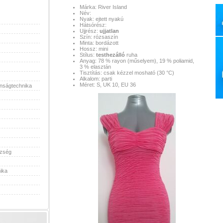
Márka: River Island
Név:
Nyak: ejtett nyakú
Hátsórész:
Ujjrész:
ujjatlan
Szín: rózsaszín
Minta: bordázott
Hossz: mini
Stílus:
testhezálló
ruha
Anyag: 78 % rayon (műselyem), 19 % poliamid,
3 % elasztán
Tisztítás: csak kézzel mosható (30 °C)
Alkalom: parti
Méret: S, UK 10, EU 36
onságtechnika
szség
ika