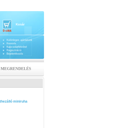
Kosár
0 cikk
Különleges ajánlatunk
Keresés
Kapcsolatfelvétel
Regisztráció
Bejelentkezés
MEGRENDELÉS
sthezálló miniruha