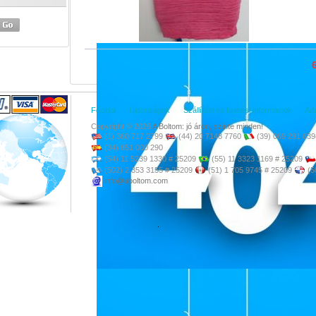
6
Főoldal
Újdonságok
Szállítási és fizetési információk
Ada
Copyright © 2026
A Boltom: jó áron, szinte minden!
(1) 360 717 2799
(44) 20 7148 7760
(39) 069 291 639
(34) 851 000 290
(54) 11 5239 1330 # 25209
(55) 11 3323 1169 # 25209
(502) 2 353 3155 # 25209
(51) 1 705 9745 # 25209
(5
info@aboltom.com