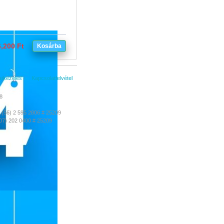
,200 Ft
Kosárba
tkezelés
Kapcsolatfelvétel
8
(56) 2 595 2806 # 25209
07) 202 0400 # 25209