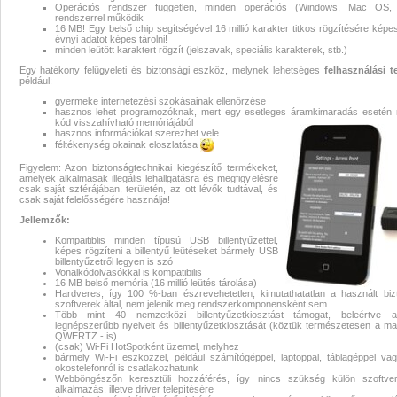
Operációs rendszer független, minden operációs (Windows, Mac OS, 
rendszerrel működik
naplózó keylogger usb,keylogger,
16 MB! Egy belső chip segítségével 16 millió karakter titkos rögzítésére képe
évnyi adatot képes tárolni!
minden leütött karaktert rögzít (jelszavak, speciális karakterek, stb.)
keylogger,hardveres wifi keylogg
Egy hatékony felügyeleti és biztonsági eszköz, melynek lehetséges
felhasználási te
például:
usb
gyermeke internetezési szokásainak ellenőrzése
hasznos lehet programozóknak, mert egy esetleges áramkimaradás esetén
kód visszahívható memóriájából
hasznos információkat szerezhet vele
féltékenység okainak eloszlatása
Figyelem: Azon biztonságtechnikai kiegészítő termékeket,
amelyek alkalmasak illegális lehallgatásra és megfigyelésre
csak saját szférájában, területén, az ott lévők tudtával, és
csak saját felelősségére használja!
Jellemzők:
Kompaitiblis minden típusú USB billentyűzettel,
képes rögzíteni a billentyű leütéseket bármely USB
billentyűzetről legyen is szó
Vonalkódolvasókkal is kompatibilis
16 MB belső memória (16 millió leütés tárolása)
Hardveres, így 100 %-ban észrevehetetlen, kimutathatatlan a használt biz
szoftverek által, nem jelenik meg rendszerkomponensként sem
Több mint 40 nemzetközi billentyűzetkiosztást támogat, beleértve a
legnépszerűbb nyelveit és billentyűzetkiosztását (köztük természetesen a ma
QWERTZ - is)
(csak) Wi-Fi HotSpotként üzemel, melyhez
bármely Wi-Fi eszközzel, például számítógéppel, laptoppal, táblagéppel va
okostelefonról is csatlakozhatunk
Webböngészőn keresztüli hozzáférés, így nincs szükség külön szoftve
alkalmazás, illetve driver telepítésére