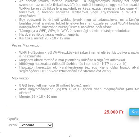
Az adatok távolról történő lekérése - a hagyományos billentyűzet napl
szemben - az eszköz fizikai hozzáférése nélkül lehetséges: egyszerűen csatl
Wi-Fi-n keresztül, töltse le a naplófájlt, és kész; ezután elrejtheti a keylogger-t
törlésével, a további naplózás letiltásával vagy egyszerűen a WLAN h
elrejtésével
Egy egyszerű és érthető weblap jelenik meg az adatnaplóval, és a konfig
beállításokkal; a webes felület lehetővé teszi a hozzáférési pont WLAN beállít
konfigurálását, valamint a billentyűleütési naplózás beállításait
Támogatja a WEP, WPA, és WPA-2 biztonsági adattitkosítási protokollokat
Hardveres titkosítással védett memória
Kis fizikai méret: 20 × 18 × 12 mm
Pro
és
Max
verzió:
Wi-Fi HotSpoton kívül Wi-Fi eszközként (akár internet elérést biztosítva a napl
is használható
Megadott címre történő e-mail jelentések küldése a rögzített adatokkal
Időbélyeg használata (időbeállítás/frissítés internetről - NTP szerverről)
Hálózaton keresztüli élő karakterstream (ez egy kliens oldali fogadó alk
segítségével, UDP-n keresztül történő élő streamelést jelent)
Max
verzió:
8 GB beépített memória (8 milliárd leütés), mely
akár hagyományosan (
log.txt
) USB Hi-speed flash meghajtóként (480 Mb
elérhető
Mérete: 38 × 18 × 10 mm
25,000 Ft
Kos
Opciók:
Verzió: