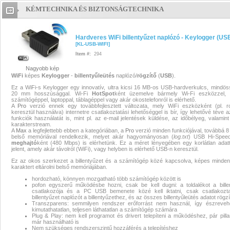
KÉMTECHNIKA ÉS BIZTONSÁGTECHNIKA
Hardveres WiFi billentyűzet nap
- Keylogger (USB)
Hardveres Wi
Hardveres WiFi billentyűzet naplózó - Keylogger (US
[
KL-USB-WIFI
]
billentyűzet naplózó - Keylogger
Item #:
294
Nagyobb kép
(USB)
Hardveres WiFi billentyű
WiFi
képes
Keylogger
-
billentyűleütés
naplózó/
rögzítő
(
USB
).
Ez a WiFi-s Keylogger egy innovatív, ultra kicsi 16 MB-os USB-hardverkulcs, mindö
naplózó - Keylogger (USB)
20 mm hosszúsággal. Wi-Fi
HotSpot
ként üzemelve bármely Wi-Fi eszközzel, p
számítógéppel, laptoppal, táblagéppel vagy akár okostelefonról is elérhető.
A
Pro
verzió ennek egy továbbfejlesztett változata, mely WiFi eszközként (pl. r
billentyűzet naplózó
,
wifi billent
keresztül használva) internetre csatlakoztatási lehetőséggel is bír, így lehetővé téve a
funkciók használatát is, mint pl. az e-mail jelentések küldése, az időbélyeg, valamint
karakterstream.
naplózó
,
hardveres wifi billentyű
A
Max
a legfejlettebb ebben a kategóriában, a
Pro
verzió minden funkciójával, továbbá 
belső memóriával rendelkezik, melyet akár hagyományosan (
log.txt
) USB Hi-Spe
meghajtó
ként (480 Mbps) is elérhetünk. Ez a méret lényegében egy korlátlan adatt
naplózó keylogger usb
,
keylogger
jelent, amely akár távolról (WiFi), vagy helyben is elérhető USB-n keresztül.
Ez az okos szerkezet a billentyűzet és a számítógép közé kapcsolva, képes minden 
keylogger
,
hardveres wifi keylogg
karaktert eltárolni belső memóriájában.
hordozható, könnyen mozgatható több számítógép között is
pofon egyszerű működésbe hozni, csak be kell dugni: a toldalékot a bille
usb
csatlakozója és a PC USB bemenete közé kell iktatni, csak csatlakozt
billentyűzet naplózót a billentyűzethez, és az összes billentyűleütés adatot rögzít
Transzparens: semmilyen rendszer erőforrást nem használ, így észrevehe
billentyűzet naplózó,wifi billent
kimutathatatlan, teljesen láthatatlan a számítógép számára
Plug & Play: nem kell programot és drivert telepíteni a működéshez, pár pilla
már használható is
naplózó,hardveres wifi billentyű
Nem szükséges rendszerszintű hozzáférés a telepítéshez