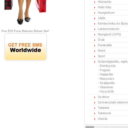
Háztartás
Hello Kitty
Hungarikum
Játék
Kémtechnika és Bizt
Lakberendezés
Free $30 From Rakuten Rebate Site!
Navigáció (GPS)
Órák
Partikellék
Retró
Sport
Szépségápolás, egé
-
Dohányzás
-
Fogyás
-
Hajápolás
-
Masszázs
-
Szájápolás
-
Vitaminok
-
Vízszűrők
Szoftver
Szórakoztató elektron
Tabletek
Telefonok
Utazás