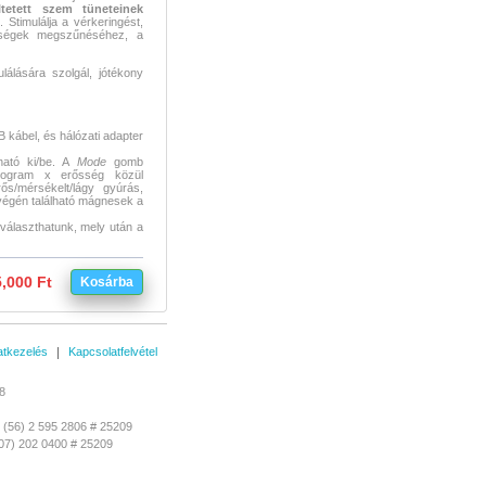
ltetett szem tüneteinek
n
. Stimulálja a vérkeringést,
sségek megszűnéséhez, a
álására szolgál, jótékony
B kábel, és hálózati adapter
ató ki/be. A
Mode
gomb
rogram x erősség közül
ős/mérsékelt/lágy gyúrás,
végén található mágnesek a
 választhatunk, mely után a
,000 Ft
Kosárba
tkezelés
Kapcsolatfelvétel
8
(56) 2 595 2806 # 25209
07) 202 0400 # 25209