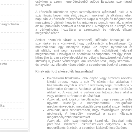
csökken a szem megerőltetéséből adódó fáradság, szemfáradt
látásjavítás.
A készülék különösen olyan személyeknek
ajánlható
, akik a
s
számítógép képernyője előtt végzett munkával, de alkalmas lehet 
nap után. A készülék működésének alapja a rezgés és mágnesessé
masszírozó ujjainak hegyén kis mágneses pontok vannak, amely
onságtechnika
az akupunktúrás pontokat a szem körül. A mágnes és a rezgő moz
a vérkeringést, hozzájárul a szemizmok és -idegek ellazu
megszűnéséhez.
Amikor szemünk fáradt a stressztől, időnként becsukjuk és
szemünket és a környékét, hogy csökkentsük a feszültséget. E
masszázsnak egy bizonyos fajtája. Az enyhe nyomással és 
stimuláljuk, ami segít szemünk normális működését helyreáll
megszüntetni. Fiziológiai és anatómiai szempontból ezt úgy leh
környéke át van szőve idegekkel és vékony hajszálerekkel. Amikor 
stimuláljuk, javul a vérkeringés, ami lehetővé teszi, hogy szemün
szség
és javuljon az ellenálló képességük a szembetegségekkel szemben
Kinek ajánlott a készülék használata?
Iskoláskorú fiataloknak, akik enyhe vagy átmeneti rövidl
iskolai stressz, vagy a sok TV nézés miatt alakulhat 
használata enyhíti a szem túlérzékenysége, fáradtsága vag
kellemetlen tüneteket. Azoknak, akiknek a szeme körüli r
alakult ki. A készülék a vérkeringés felpezsdítése által 
vagy eltünteti a ráncokat és táskákat.
Azoknak, akik időskori távollátásban vagy szemvizenyőb
ugyanis lelassítja a könnycsatornák eldugul
ika
megkeményedését, megakadályozva ezáltal a szemfertőzés
Azoknak, akik rendszeresen, nagy távolságokra (hosszú
gépkocsit. A készülék megelőzi a szem kifáradásá
megakadályozhat baleseteket.
Azoknak, akik számítógépet kezelnek, éjszakai mű
precíziós, kisméretű alkatrészekkel dolgoznak. A m
megerőltetés érzését, a szemben kialakuló feszültséget.