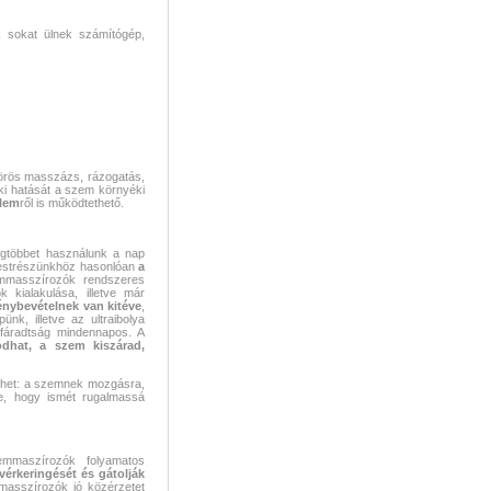
k sokat ülnek számítógép,
örös masszázs, rázogatás,
 ki hatását a szem környéki
lem
ről is működtethető.
egtöbbet használunk a nap
 testrészünkhöz hasonlóan
a
mmasszírozók rendszeres
 kialakulása, illetve már
nybevételnek van kitéve
,
ünk, illetve az ultraibolya
fáradtság mindennapos. A
ódhat, a szem kiszárad,
het: a szemnek mozgásra,
ge, hogy ismét rugalmassá
emmaszírozók folyamatos
vérkeringését és gátolják
mmasszírozók jó közérzetet