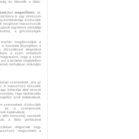
ság és élesedik a látás:
zem
üket
megerőltet
ik, pl.
lazításra is egy stresszes
g kombinációja. A készülék
ek rezgéssel masszírozzák
gások együttese stimulálja
lásához, a görcsösségek
 enyhén megdörzsöljük a
z a mozdulat lényegében a
dörzsöléssel idegeinket
ítani, a szem terhelését
et magyarázni, hogy a szem
ezt a területet megfelelően
k ismét normálisan működjön
.
átásban szenvednek, ami az
ki. A masszírozó készülék
y irritációja által okozott
áncosodás, vagy táskásodás
megelőzi ezek kialakulását,
en szenvednek. A készülék
ását és a szemlencsék
ek kialakulását.
 időn keresztül) vezetnek
t, a látás javításával
szakban dolgoznak vagy
asszírozó megszünteti a