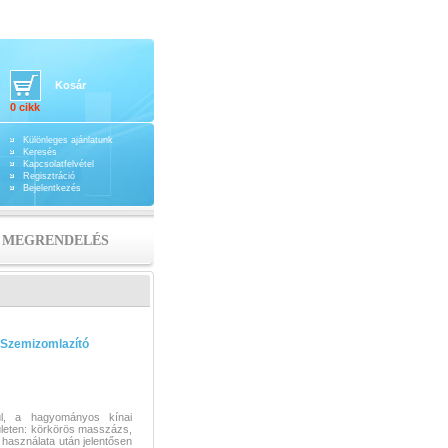
Kosár
0 cikk
Különleges ajánlatunk
Keresés
Kapcsolatfelvétel
Regisztráció
Bejelentkezés
MEGRENDELÉS
Szemizomlazító
l, a hagyományos kínai
ületen: körkörös masszázs,
 használata után jelentősen