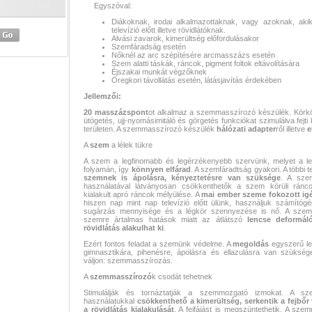
Egyszóval:
Diákoknak, irodai alkalmazottaknak, vagy azoknak, aki
televízió előtt illetve rövidlátóknak.
Alvási zavarok, kimerültség előfordulásakor
Szemfáradság esetén
Nőknél az arc szépítésére arcmasszázs esetén
Szem alatti táskák, ráncok, pigment foltok eltávolítására
Éjszakai munkát végzőknek
Öregkori távollátás esetén, látásjavítás érdekében
Jellemzői:
20
masszázspont
ot alkalmaz a szemmasszírozó készülék. Körk
ütögetés, ujj-nyomásimitáló és görgetés funkciókat szimulálva fejti
területen. A szemmasszírozó készülék
hálózati
adapter
ről illetve
e
A
szem
a lélek tükre
A szem a legfinomabb és legérzékenyebb szervünk, melyet a l
folyamán, így
könnyen elfárad
. A szemfáradtság gyakori. A többi
szemnek is ápolásra, kényeztetésre van szüksége
. A sze
használatával látványosan csökkenthetők a szem körüli ráncok
kialakult apró ráncok mélyülése. A
mai ember szeme fokozott igé
hiszen nap mint nap televízió előtt ülünk, használjuk számítógép
sugárzás mennyisége és a légkör szennyezése is nő. A szem
szemre ártalmas hatások miatt az átlátszó
lencse deformál
rövidlátás alakulhat ki
.
Ezért fontos feladat a szemünk védelme. A
megoldás
egyszerű le
gimnasztikára, pihenésre, ápolásra és ellazulásra van szüksé
váljon: szemmasszírozás.
A
szemmasszírozó
k csodát tehetnek
Stimulálják és tornáztatják a szemmozgató izmokat. A sz
használatukkal
csökkenthető a kimerültség, serkentik a fejbőr 
a rövidlátás kialakulását
. A fejfájást is megszüntethetik. A sze