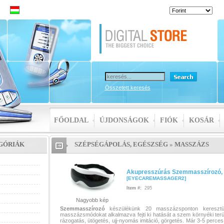
Összetett keresés
FŐOLDAL
ÚJDONSÁGOK
FIÓK
KOSÁR
GÓRIÁK
SZÉPSÉGÁPOLÁS, EGÉSZSÉG
»
MASSZÁZS
Akupresszúrás Szemmasszírozó, 
[
EYECAREMASSAGER2
]
Item #:
295
Nagyobb kép
Szemmasszírozó
készülékünk 20 masszázsponton keresztü
masszázsmódokat alkalmazva fejti ki hatását a szem környéki ter
rázogatás, ütögetés, ujj-nyomás imitáció, görgetés. Már 3-5 perces