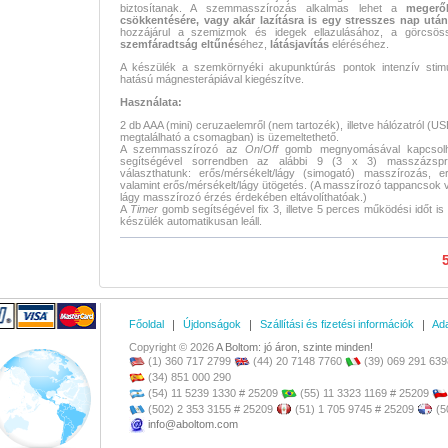
biztosítanak. A szemmasszírozás alkalmas lehet a
megerő
csökkentésére, vagy akár lazításra is egy stresszes nap utá
hozzájárul a szemizmok és idegek ellazulásához, a görcsö
szemfáradtság eltűnés
éhez,
látásjavítás
eléréséhez.
A készülék a szemkörnyéki akupunktúrás pontok intenzív stimul
hatású mágnesterápiával kiegészítve.
Használata:
2 db AAA (mini) ceruzaelemről (nem tartozék), illetve hálózatról (US
megtalálható a csomagban) is üzemeltethető.
A szemmasszírozó az
On
/
Off
gomb megnyomásával kapcsolh
segítségével sorrendben az alábbi 9 (3 x 3) masszázsp
választhatunk: erős/mérsékelt/lágy (simogató) masszírozás, er
valamint erős/mérsékelt/lágy ütögetés. (A masszírozó tappancsok 
lágy masszírozó érzés érdekében eltávolíthatóak.)
A
Timer
gomb segítségével fix 3, illetve 5 perces működési időt is
készülék automatikusan leáll.
5
Főoldal
Újdonságok
Szállítási és fizetési információk
Ada
Copyright © 2026
A Boltom: jó áron, szinte minden!
(1) 360 717 2799
(44) 20 7148 7760
(39) 069 291 639
(34) 851 000 290
(54) 11 5239 1330 # 25209
(55) 11 3323 1169 # 25209
(502) 2 353 3155 # 25209
(51) 1 705 9745 # 25209
(5
info@aboltom.com