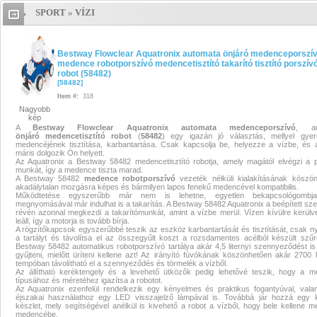
SPORT
»
VÍZI
Bestway Flowclear Aquatronix
automata önjáró medenceporszí
Bestway Flowclear Aquatronix automata önjáró medenceporszí
medence robotporszívó medencetisztító takarító tisztító porszív
medence robotporszívó
robot (58482)
[
58482
]
Item #:
318
medencetisztító takarító tisztító
Nagyobb
kép
porszívó robot (58482)
Bestway
A
Bestway
Flowclear
Aquatronix
automata
medenceporszívó
, au
önjáró
medencetisztító
robot
(
58482
) egy igazán jó választás, mellyel gyer
medencéjének tisztítása, karbantartása. Csak kapcsolja be, helyezze a vízbe, és 
Flowclear Aquatronix automata
máris dolgozik Ön helyett.
Az Aquatronix a Bestway 58482 medencetisztító robotja, amely magától elvégzi a 
munkát, így a medence tiszta marad.
önjáró medenceporszívó medence
A Bestway 58482
medence
robotporszívó
vezeték nélküli kialakításának köszö
akadálytalan mozgásra képes és bármilyen lapos fenekű medencével kompatibilis.
Működtetése egyszerűbb már nem is lehetne, egyetlen bekapcsológombj
robotporszívó medencetisztító taka
megnyomásával már indulhat is a takarítás. A Bestway 58482 Aquatronix a beépített sz
révén azonnal megkezdi a takarítómunkát, amint a vízbe merül. Vízen kívülre kerülv
leáll, így a motorja is tovább bírja.
tisztító porszívó robot (58482)
Bes
A rögzítőkapcsok egyszerűbbé teszik az eszköz karbantartását és tisztítását, csak ny
a tartályt és távolítsa el az összegyűlt koszt a rozsdamentes acélból készült szűr
Bestway 58482 automatikus robotporszívó tartálya akár 4,5 liternyi szennyeződést is
gyűjteni, mielőtt üríteni kellene azt! Az irányító fúvókának köszönhetően akár 2700 li
Flowclear Aquatronix automata
tempóban távolítható el a szennyeződés és törmelék a vízből.
Az állítható keréktengely és a levehető ütközők pedig lehetővé teszik, hogy a 
típusához és méretéhez igazítsa a robotot.
önjáró medenceporszívó medenc
Az Aquatronix ezenfelül rendelkezik egy kényelmes és praktikus fogantyúval, vala
éjszakai használathoz egy LED visszajelző lámpával is. Továbbá jár hozzá egy 
készlet, mely segítségével anélkül is kivehető a robot a vízből, hogy bele kellene m
robotporszívó medencetisztító
medencébe.