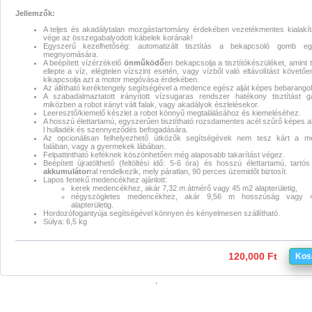
Jellemzők:
takarító tisztító porszívó robot
A teljes és akadálytalan mozgástartomány érdekében vezetékmentes kialakít
vége az összegabalyodott kábelek korának!
(58482)
Egyszerű kezelhetőség: automatizált tisztítás a bekapcsoló gomb eg
megnyomására.
A beépített vízérzékelő
önműködő
en bekapcsolja a tisztítókészüléket, amint t
bestway
,
flowclear
,
bestway
ellepte a víz, elégtelen vízszint esetén, vagy vízből való eltávolítást követőe
kikapcsolja azt a motor megóvása érdekében.
Az állítható keréktengely segítségével a medence egész alját képes bebarangol
flowclear
,
aquatronix
,
bestway
A szabadalmaztatott irányított vízsugaras rendszer hatékony tisztítást ga
miközben a robot irányt vált falak, vagy akadályok észlelésekor.
Leeresztő/kiemelő készlet a robot könnyű megtalálásához és kiemeléséhez.
aquatronix
,
bestway 58482
,
bestw
A hosszú élettartamú, egyszerűen tisztítható rozsdamentes acél szűrő képes a
l hulladék és szennyeződés befogadására.
Az opcionálisan felhelyezhető ütközők segítségévek nem tesz kárt a m
robot
,
bestway
falában, vagy a gyermekek lábában.
Felpattintható keféknek köszönhetően még alaposabb takarítást végez.
Beépített újratölthető (feltöltési idő: 5-6 óra) és hosszú élettartamú, tartó
medence
,
medence
,
robot
,
medenc
akkumulátor
ral rendelkezik, mely páratlan, 90 perces üzemidőt biztosít.
Lapos fenekű medencékhez ajánlott:
kerek medencékhez, akár 7,32 m átmérő vagy 45 m2 alapterületig,
négyszögletes medencékhez, akár 9,56 m hosszúság vagy
robot
,
robotporszívó
,
medencepor
alapterületig.
Hordozófogantyúja segítségével könnyen és kényelmesen szállítható.
Súlya: 6,5 kg
porszívó
,
medence porszívó
robot
,
tisztító
,
medencetisztító
,
med
120,000 Ft
Kos
robot
,
medence tisztító
,
medence
tisztító robot
,
takarító
,
medence