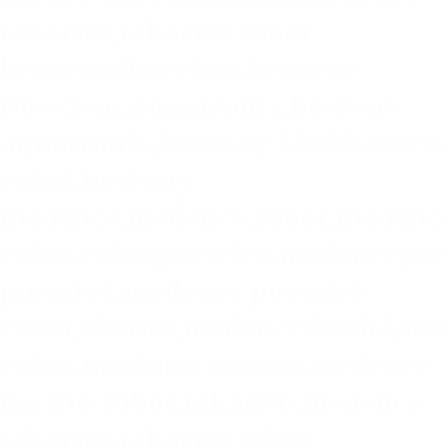
takarító
,
takarító robot
bestway,flowclear,bestway
flowclear,aquatronix,bestway
aquatronix,bestway 58482,bestw
robot,bestway
medence,medence,robot,medenc
robot,robotporszívó,medencepor
porszívó,medence porszívó
robot,tisztító,medencetisztító,me
robot,medence tisztító,medence
tisztító robot,takarító,medence
takarító,takarító robot