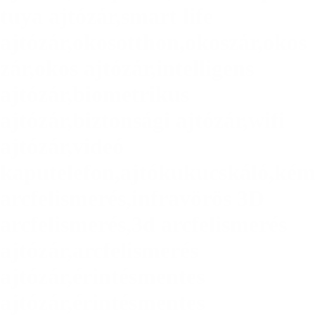
tuya ajtózár,smart life
ajtózár,okosotthon,okoszár,okos
zár,okos ajtózár,intelligens
ajtózár,biometrikus
ajtózár,biztonsági ajtózár,wifi
ajtózár,videó
kaputelefon,ajtókukucskáló,kém
arcfelismerés,infravörös 3D
arcfelismerés,3d arcfelismerés
ajtózár,arcfelismerés
ajtózár,érintésmentes
ajtózár,érintésmentes