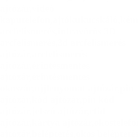
ajtózár
,
videó
kaputelefon
,
ajtókukucskáló
,
kém
arcfelismerés
,
infravörös 3D
arcfelismerés
,
3d arcfelismerés
ajtózár
,
arcfelismerés
ajtózár
,
érintésmentes
ajtózár
,
érintésmentes
okoszár
,
ujjlenyomat ajtózár
,
pin
ajtózár
,
kód ajtózár
,
pin kód
ajtózár
,
jelszó ajtózár
,
rfid
ajtózár
,
kártya ajtózár
,
okostelefo
ajtózár
,
beléptetés
,
okos belépteté