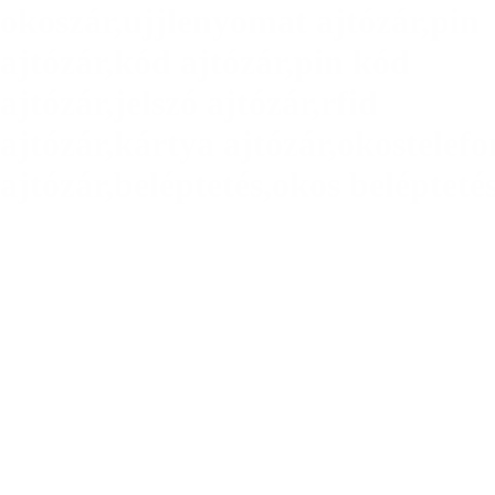
okoszár,ujjlenyomat ajtózár,pin
ajtózár,kód ajtózár,pin kód
ajtózár,jelszó ajtózár,rfid
ajtózár,kártya ajtózár,okostelefo
ajtózár,beléptetés,okos belépteté