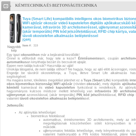
KÉMTECHNIKA ÉS BIZTONSÁGTECHNIKA
Tuya (Smart Life) kompatibilis
Tuya (Smart Life) kompatibilis intelligens okos biometrikus bizton
intelligens okos biometrikus
WiFi ajtózár okoszár videó kaputelefon digitális ajtókukucskáló k
kamerával, infravörös 3D arcfelismeréssel, ujjlenyomat azonosítá
biztonsági WiFi ajtózár okoszár
(akár temporális) PIN kód jelszófeloldással, RFID chip kártya, val
távoli okostelefon alkalmazás beléptetéssel
[
Q8R
]
videó kaputelefon digitális
Item #:
319
Nagyobb
kép
ajtókukucskáló kémlelő kameráv
Egy igazi
okosotthon
már a bejáratnál kezdődik!
Önnel is előfordult már, hogy tele a keze?
Érintésmentes
en, csupán
arcfelism
automatikus
an kinyithatja bezárt és becsukott ajtaját.
infravörös 3D arcfelismeréssel,
Éppen nem találja kulcsát? Használja az ujját!
Unokája látogatná, de nem találja otthon? Ne hagyja, hogy az ajtó elött ácsorogjon, rosto
Engedje be távolról okostelefonja, a Tuya, illetve Smart Life alkalmazás has
ujjlenyomat azonosítással, (akár
segítségével.
Ha magára ismer, tökéletes megoldást jelenhet ez a
Tuya
(
Smart Life
)
kompatibilis
inte
okos
biometrikus
biztonsági
WiFi
ajtózár
(röviden
okoszár
), mely digitális
ajtókuku
temporális) PIN kód
kémlelő
kamerával és
videó kaputelefon
funkcióval is rendelkezik. Az ajtónyi
hagyományos kulcsos módszer mellett lehetőség van
infravörös
3D arcfelisme
ujjlenyomat
azonosítással, (akár temporális)
PIN kód
jelszó
feloldással,
RFID chip 
jelszófeloldással, RFID chip kárt
valamint
távoli
okostelefon
alkalmazás
beléptetés
sel.
Jellemzők:
valamint távoli okostelefon
Az ajtónyitás lehetőségei:
biometrikus feloldással:
automatikus, érintésmentes 3D arcfelismerés, mely az inf
alkalmazás beléptetéssel
Tuya (S
megvilágításnak köszönhetően sötét környezetben is r
működik.
ujjlenyomatos feloldás lehetősége, mely kényelmesebb és gy
Life) kompatibilis intelligens okos
valamint hatékonyabb a PIN kódos feloldásnál, pláne fel