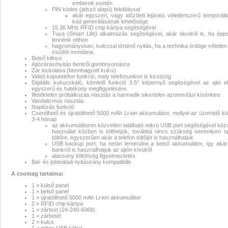
emberek esetén
PIN kódos (jelszó alapú) feloldással
biometrikus biztonsági WiFi ajtóz
akár egyszeri, vagy időzített lejáratú véletlenszerű temporális
kód generálásának lehetősége
15.36 MHz RFID chip kártya segítségével
okoszár videó kaputelefon digitáli
Tuya (Smart Life) alkalmazás segítségével, akár távolról is, ha ép
lennénk otthon
hagyományosan, kulccsal történő nyitás, ha a technika ördöge véletlen 
ajtókukucskáló kémlelő kameráva
csődöt mondana.
Belső kilincs
Ajtózárás/nyitás bentről gombnyomásra
infravörös 3D arcfelismeréssel,
Zár lockolása (bennhagyott kulcs)
Videó kaputelefon funkció, mely telefonunkon is kicsörög
Digitális kukucskáló, kémlelő funkció 3.5" képernyő segítségével az ajtó elő
ujjlenyomat azonosítással, (akár
egyszerű és hatékony megfigyelésére.
Illetéktelen próbálkozás riasztás a harmadik sikertelen azonosítási kísérletre
Vandalizmus riasztás
temporális) PIN kód jelszófeloldás
Naplózás funkció
Cserélhető és újratölthető 5000 mAh Li-ion akkumulátor, mellyel az üzemidő kör
3-4 hónap
RFID chip kártya, valamint távoli
az akkumulátoron közvetlen található mikro USB port segítségével közv
használat közben is tölthetjük, továbbá nincs szükség semmilyen sp
töltőre, egyszerűen akár a telefon töltőjét is használhatjuk
USB backup port, ha netán lemerülne a belső akkumulátor, így aká
okostelefon alkalmazás beléptetés
bankról is használhatjuk az ajtón kívülről
alacsony töltöttség figyelmeztetés
Bal- és jobboldali nyitásirány kompatibilis
Tuya (Smart Life) kompatibilis
A csomag tartalma:
intelligens okos biometrikus
1 × külső panel
1 × belső panel
1 × újratölthető 5000 mAh Li-ion akkumulátor
biztonsági WiFi ajtózár okoszár
2 × RFID chip kártya
1 × zártest (24-240-6068)
1 × zárbetét
videó kaputelefon digitális
2 × kulcs