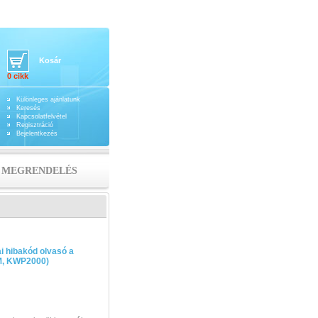
Kosár
0 cikk
Különleges ajánlatunk
Keresés
Kapcsolatfelvétel
Regisztráció
Bejelentkezés
MEGRENDELÉS
i hibakód olvasó a
M, KWP2000)