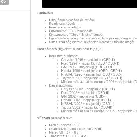
Funkciók:
Hibakódok olvasása és törlése
Readiness kódok
Freeze Frame adatok
Folyamatos DTC Szkennelés
Kikapcsolja a "Check Engine" lámpát
Egyedülálló egység: nincs szükség laptopra vagy egyéb 
Nincs szükség elemre, a kábelen keresztül táplálja magát
Használható
(figyelem: a lista nem teljes!)
:
Benzines autókhoz:
Chrysler '1996 ~ napjainkig (OBD-II)
Ford '1996 ~ napjainkig (OBD / OBD-II)
GM '1996 ~ napjainkig (OBD / OBD-II)
Honda '1996 ~ napjainkig (OBD / OBD-II)
NISSAN '1996 ~ napjainkig (OBD / OBD-II)
Toyota '1996 ~ napjainkig (OBD / OBD-II)
Minden más ázsiai és európai '1996 ~ napjainkig (
Diesel autókhoz:
Chrysler '2002 ~ napjainkig (OBD-II)
Ford '2002 ~ napjainkig (OBD-II)
GM '2002 ~ napjainkig (OBD-II)
Honda '2002 ~ napjainkig(OBD-II)
NISSAN '2002 ~ napjainkig (OBD-II)
Toyota '2002 ~ napjainkig (OBD-II)
Minden más ázsiai és európai '2002 ~ napjainkig (
Műszaki paraméterek:
Kijelző: 2 soros LCD
Csatlakozó: standard 16-pin OBDII
Méret: 30 × 17 × 6 cm
Tápellátás: DC 10 ~ 14 V