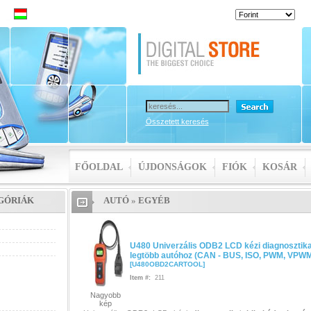
zi
O,
0
Összetett keresés
gtöbb
FŐOLDAL
ÚJDONSÁGOK
FIÓK
KOSÁR
ális
GÓRIÁK
AUTÓ
»
EGYÉB
U480 Univerzális ODB2 LCD kézi diagnosztika
z
legtöbb autóhoz (CAN - BUS, ISO, PWM, VPW
[
U480OBD2CARTOOL
]
M,
Item #:
211
Nagyobb
kép