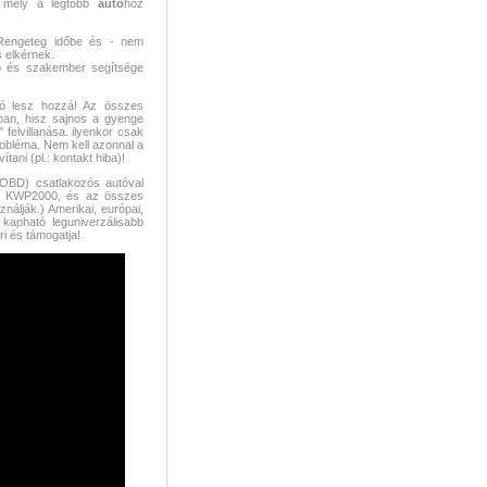
 mely a legtöbb
autó
hoz
 Rengeteg időbe és - nem
s elkérnek.
ép és szakember segítsége
ó lesz hozzá! Az összes
iban, hisz sajnos a gyenge
" felvillanása. ilyenkor csak
robléma. Nem kell azonnal a
tani (pl.: kontakt hiba)!
(OBD) csatlakozós autóval
, KWP2000, és az összes
álják.) Amerikai, európai,
 kapható leguniverzálisabb
i és támogatja!