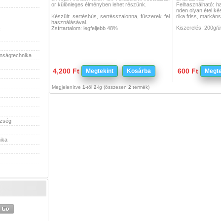
or különleges élményben lehet részünk.
Felhasználható: h
nden olyan étel k
Készült: sertéshús, sertésszalonna, fűszerek fel
rika friss, markáns
használásával.
Kiszerelés: 200g/
Zsírtartalom: legfeljebb 48%
k
onságtechnika
4,200 Ft
600 Ft
Megtekint
Kosárba
Megte
Megjelenítve
1
-től
2
-ig (összesen
2
termék)
szség
ika