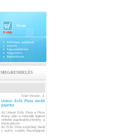
Kosár
0 cikk
Különleges ajánlatunk
Keresés
Kapcsolatfelvétel
Regisztráció
Bejelentkezés
MEGRENDELÉS
Talált Oldalak:
1
Univer Erős Pista darált
paprika
Az Univer Erős Pista a Piros
Arany után a második legked
veltebb paprikakészítmény a
hazai piacon.
Az Erős Pista kizárólag darál
t, nyers, csípős fűszerpaprik