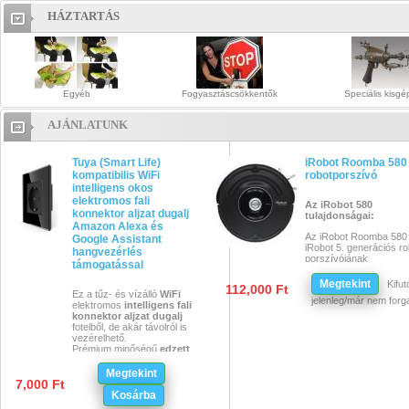
HÁZTARTÁS
Háztartás
Egyéb
Fogyasztáscsökkentők
Speciális kisgé
AJÁNLATUNK
Tuya (Smart Life)
iRobot Roomba 580
kompatibilis WiFi
robotporszívó
intelligens okos
elektromos fali
Az iRobot 580
konnektor aljzat dugalj
tulajdonságai:
Amazon Alexa és
Az iRobot Roomba 580
Google Assistant
iRobot 5. generációs ro
hangvezérlés
porszívójának
támogatással
„legnagyobb" modellje.
Egy teljes feltöltéssel 
Megtekint
Kifutó
112,000 Ft
átlagos méretű szoba
Ez a tűz- és vízálló
WiFi
jelenleg/már nem for
felporszívózására
elektromos
intelligens fali
alkalmas, önálló
konnektor aljzat dugalj
működéssel.
fotelből, de akár távolról is
Egy hérte előre
vezérelhető.
programozható, a
Prémium minőségű
edzett
készletben található
üveg
ből és
távírányíthatóval is
PC (
polikarbonát
)
Megtekint
kezelhető.
műanyagból készült, kiváló
7,000 Ft
karcállóságot biztosítva.
Kosárba
Az iRobot Roomba 5
Elegáns megjelenése