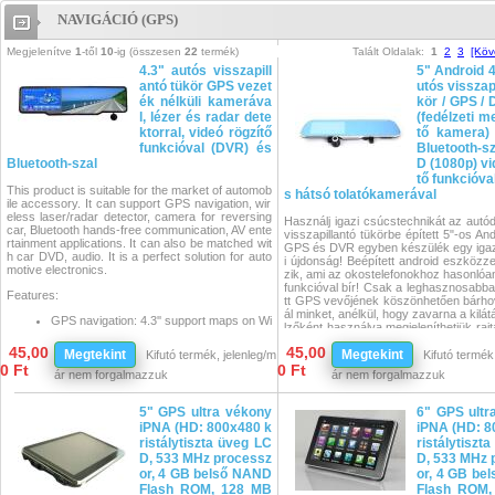
NAVIGÁCIÓ (GPS)
Navigáció (GPS)
Megjelenítve
1
-től
10
-ig (összesen
22
termék)
Talált Oldalak:
1
2
3
[Köv
4.3" autós visszapill
5" Android 4
antó tükör GPS vezet
utós visszapi
ék nélküli kameráva
kör / GPS /
l, lézer és radar dete
(fedélzeti m
ktorral, videó rögzítő
tő kamera) 
funkcióval (DVR) és
Bluetooth-sza
Bluetooth-szal
D (1080p) vi
tő funkcióva
This product is suitable for the market of automob
s hátsó tolatókamerával
ile accessory. It can support GPS navigation, wir
eless laser/radar detector, camera for reversing
Használj igazi csúcstechnikát az autó
car, Bluetooth hands-free communication, AV ente
visszapillantó tükörbe épített 5"-os An
rtainment applications. It can also be matched wit
GPS és DVR egyben készülék egy igaz
h car DVD, audio. It is a perfect solution for auto
i újdonság! Beépített android eszközze
motive electronics.
zik, ami az okostelefonokhoz hasonlóa
funkcióval bír! Csak a leghasznosabba
Features:
tt GPS vevőjének köszönhetően bárho
ál minket, anélkül, hogy zavarna a kilá
GPS navigation: 4.3'' support maps on Wi
lzőként használva megjeleníthetjük rajt
ndows CE 6.0
ameránk képét is.
Rear view mirror: wide-angle view, doubl
45,00
45,00
Megtekint
This is
5 inch
Megtekint
GPS
Rearview
Mirror
w
Kifutó termék, jelenleg/m
Kifutó termék,
e curvature, Blue Coating avoid dazzle
amera
(
DVR
+ AV-In + vehicle rear vi
0 Ft
0 Ft
Wireless laser/radar detector (opcionális)
ár nem forgalmazzuk
ár nem forgalmazzuk
and
WiFi
(Internet support) and
Andro
High sensitive radar receiver wit
perating System. Blue mirror, unique Ul
h latest VCO technology provide
sign. Precise Capacitive Touch Screen
5" GPS ultra vékony
6" GPS ultr
s full band detection. Such as X
ontrol. Easy to install android software
band, K band, Ka band, Ku band
iPNA (HD: 800x480 k
iPNA (HD: 8
PS Navigation, built-in WiFi, FM transm
and laser.
ristálytiszta üveg LC
ristálytiszt
MP4 playing, multiple APP download and
Voice alert is adjustable on 4 leve
D, 533 MHz processz
D, 533 MHz 
n One Device with mutiple functions!
ls of volume: loud, medium, quiet
or, 4 GB belső NAND
With this Android WiFi Intelligent Rearv
or, 4 GB be
and mute.
driving journey will be colorful and joyfu
Flash ROM, 128 MB
Flash ROM,
City/Highway mode switch to eli