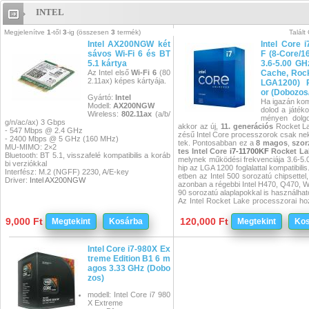
INTEL
Intel
Megjelenítve
1
-től
3
-ig (összesen
3
termék)
Talált
Intel AX200NGW két
Intel Core 
sávos Wi-Fi 6 és BT
F (8-Core/1
5.1 kártya
3.6-5.00 GH
Az Intel első
Wi-Fi 6
(80
Cache, Rock
2.11ax) képes kártyája.
LGA1200) 
or (Dobozos
Gyártó:
Intel
Ha igazán ko
Modell:
AX200NGW
dolod a játéko
Wireless:
802.11ax
(a/b/
ményen dolgo
g/n/ac/ax) 3 Gbps
akkor az új,
11. generációs
Rocket La
- 547 Mbps @ 2.4 GHz
zésű Intel Core processzorok csak ne
- 2400 Mbps @ 5 GHz (160 MHz)
tek. Pontosabban ez a
8 magos
,
szo
MU-MIMO: 2×2
tes
Intel Core
i7-11700KF
Rocket La
Bluetooth: BT 5.1, visszafelé kompatibilis a koráb
melynek működési frekvenciája 3.6-5.
bi verziókkal
hip az LGA 1200 foglalattal kompatibilis.
Interfész: M.2 (NGFF) 2230, A/E-key
etben az Intel 500 sorozatú chipsettel
Driver:
Intel AX200NGW
azonban a régebbi Intel H470, Q470, 
90 sorozatú alaplapokkal is használhat
Az Intel Rocket Lake processzorai ho
első jelentős változást a mikroarchitekt
én az elmúlt években, az eddigi legnag
9,000 Ft
120,000 Ft
Megtekint
Kosárba
Megtekint
Kos
ítményű AI gyorsítást kínálva. A Skylak
úra (Comet) utolsó frissítése után Cyp
architektúrával rendelkezik. Technológ
Intel Core i7-980X Ex
a 10 nm-es Ice Lake processzorok S
treme Edition B1 6 m
magokkal, amelyeket az Intel évek óta
megbízható 14 nm-es gyártási folyamat
agos 3.33 GHz (Dobo
ett át. Mindez lehetővé teszi, hogy ter
zos)
n is élvezhesd a magas működési frek
Intel Core i7-11700KF Rocket Lake p
modell: Intel Core i7 980
n.
X Extreme
(
Figyelem
: A CPU integrált GPU egysé