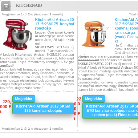
KITCHENAID
KitchenAid
Megjelenítve
1
-től
2
-ig (összesen
2
termék)
Talált
KitchenAid Artisan 20
KitchenAid A
17 5KSM175 konyhai
017 5KSM17
robotgép
konyhai robo
Legyen Öné álmai
konyh
rancssárga 
ai
robotgép
e most verhe
(csak) Fides
tetlen áron, 28 fajta színb
k!
en!
Ha Ön hithű, v
5KSM175PS
2017
-es új
elvakult fidesz
modell, 7 alaptartozékkal.
Öné álmai
kon
A kedvelt
Kitchenaid
Artisan
5KSM150 sorozat
otgép
e most
narancs
sárga színben ver
követő modellje apróbb változásokkal, több alapt
rezsicsökkent
rezsócsökkent áron!
artozékkal. Teljes fémöntvény robotgép
5 év gar
5KSM175PSETG
2017
-es új modell, 7 
anciával
!
ékkal. A kedvelt
Kitchenaid
Artisan
5K
Legömbölyített formával, csendes üzemelésű, dir
orozat követő modellje apróbb változáso
ekt hajtású motorral, nagy űrtartalmú habüsttel, v
b alaptartozékkal. Teljes fémöntvény r
alamint könnyen tisztítható, kezelhető, megbízhat
év garanciával!
ó és hosszú élettartamú, bolygómozgású keverő
Legömbölyített formával, csendes üzeme
-dagasztófejjel rendelkezik, amely gyors, alapos
ekt hajtású motorral, nagy űrtartalmú ha
keverést, dagasztást biztosít.
alamint könnyen tisztítható, kezelhető, 
A neves gyártó ergonomikus robotgépével gyere
ó és hosszú élettartamú, bolygómozgá
kjáték a sütés-főzés. Billenthető fejrendszerének
-dagasztófejjel rendelkezik, amely gyor
22
Megtekint
Megtekint
köszönhetően könnyen eltávolítható a tál illetve c
keverést, dagasztást biztosít.
220,
serélhetőek a fejrészek. 10 sebességfokozatból
0,0
A neves gyártó ergonomikus robotgépé
000 F
KitchenAid Artisan 2017 5KSM
KitchenAid Artisan 2017 5K
választhat az élelmiszer típusának megfelelően.
0
kjáték a sütés-főzés. Billenthető fejren
Kenyér, vagy akár pizza élesztős tésztájának a d
175 konyhai robotgép
ETG konyhai robotgép naran
t
köszönhetően könnyen eltávolítható a tál
0 F
agasztására is alkalmas.
színben (csak) Fideszese
serélhetőek a fejrészek. 10 sebességf
A robotgép segítségével körülbelül 1 kg fehér lisz
t
választhat az élelmiszer típusának meg
t, vagy 800 gramm teljes kiőrlésű liszt dolgozható
Kenyér, vagy akár pizza élesztős tésztá
fel, illetve 12 darab tojás felverése valósítható me
agasztására is alkalmas.
g.
Megjelenítve
1
-től
2
-ig (összesen
2
termék)
Talált
A robotgép segítségével körülbelül 1 kg 
A prémium minőségű KitchenAid termékeket 1908
t, vagy 800 gramm teljes kiőrlésű liszt 
-tól forgalmazza az amerikai származású cég. 19
fel, illetve 12 darab tojás felverése való