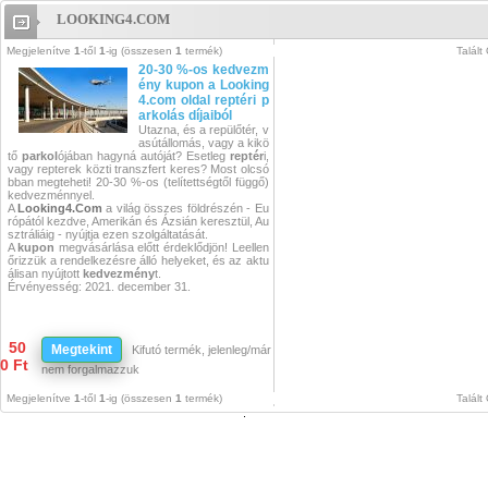
LOOKING4.COM
Looking4.Com
Megjelenítve
1
-től
1
-ig (összesen
1
termék)
Talált
20-30 %-os kedvezm
ény kupon a Looking
4.com oldal reptéri p
arkolás díjaiból
Utazna, és a repülőtér, v
asútállomás, vagy a kikö
tő
parkol
ójában hagyná autóját? Esetleg
reptér
i,
vagy repterek közti transzfert
keres?
Most olcsó
bban megteheti! 20-30 %-os (telítettségtől függő)
kedvezménnyel.
A
Looking4.Com
a világ összes földrészén - Eu
rópától kezdve, Amerikán és Ázsián keresztül, Au
sztráliáig - nyújtja ezen szolgáltatását.
A
kupon
megvásárlása előtt érdeklődjön! Leellen
őrizzük a rendelkezésre álló helyeket, és az aktu
álisan nyújtott
kedvezmény
t.
Érvényesség: 2021. december 31.
50
Megtekint
Kifutó termék, jelenleg/már
0 Ft
nem forgalmazzuk
Megjelenítve
1
-től
1
-ig (összesen
1
termék)
Talált