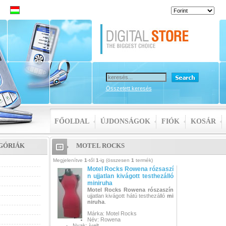
Összetett keresés
FŐOLDAL
ÚJDONSÁGOK
FIÓK
KOSÁR
GÓRIÁK
MOTEL ROCKS
Megjelenítve
1
-től
1
-ig (összesen
1
termék)
Motel Rocks Rowena rózsaszí
n ujjatlan kivágott testhezálló
miniruha
Motel Rocks
Rowena
rószaszín
ujjatlan kivágott hátú testhezálló
mi
niruha
.
Márka: Motel Rocks
Név: Rowena
Nyak: ívelt