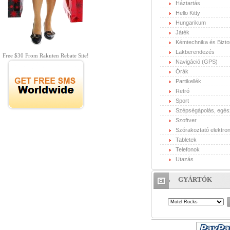
Háztartás
Hello Kitty
Hungarikum
Játék
Kémtechnika és Bizt
Lakberendezés
Free $30 From Rakuten Rebate Site!
Navigáció (GPS)
Órák
Partikellék
Retró
Sport
Szépségápolás, egé
Szoftver
Szórakoztató elektron
Tabletek
Telefonok
Utazás
GYÁRTÓK