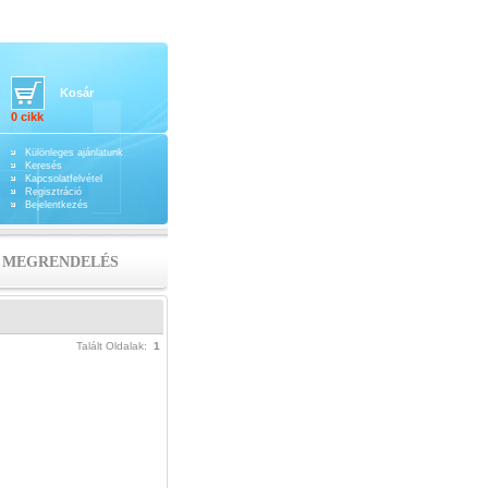
Kosár
0 cikk
Különleges ajánlatunk
Keresés
Kapcsolatfelvétel
Regisztráció
Bejelentkezés
MEGRENDELÉS
Talált Oldalak:
1