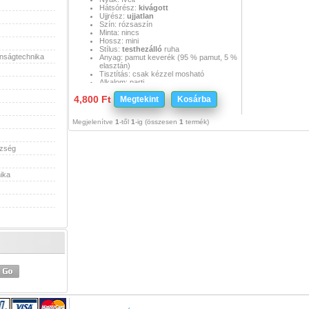
Hátsórész:
kivágott
Ujjrész:
ujjatlan
Szín: rózsaszín
Minta: nincs
Hossz: mini
Stílus:
testhezálló
ruha
onságtechnika
Anyag: pamut keverék (95 % pamut, 5 %
elasztán)
Tisztítás: csak kézzel mosható
Alkalom: parti
Évszak: minden évszakban hordható
4,800 Ft
Méret: S, UK 8, EU 36
Megtekint
Kosárba
Megjelenítve
1
-től
1
-ig (összesen
1
termék)
szség
ika