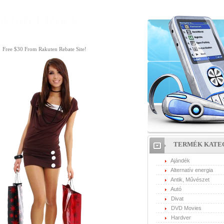
Motel Rocks
Free $30 From Rakuten Rebate Site!
TERMÉK KATE
Ajándék
Alternatív energia
Antik, Művészet
Autó
Divat
DVD Movies
Hardver