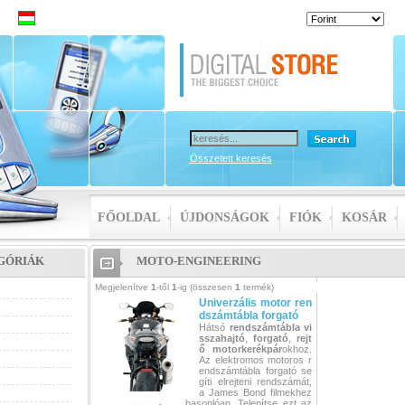
Összetett keresés
FŐOLDAL
ÚJDONSÁGOK
FIÓK
KOSÁR
GÓRIÁK
MOTO-ENGINEERING
Megjelenítve
1
-től
1
-ig (összesen
1
termék)
Univerzális motor ren
dszámtábla forgató
Hátsó
rendszámtábla
vi
sszahajtó
,
forgató
,
rejt
ő
motorkerékpár
okhoz.
Az elektromos motoros r
endszámtábla forgató se
gíti elrejteni rendszámát,
a James Bond filmekhez
hasonlóan.
Telepítse ezt az