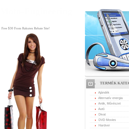
Moto-Engineering
Free $30 From Rakuten Rebate Site!
TERMÉK KATE
Ajándék
Alternatív energia
Antik, Művészet
Autó
Divat
DVD Movies
Hardver