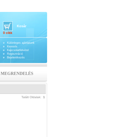
Kosár
0 cikk
Különleges ajánlatunk
Keresés
Kapcsolatfelvétel
Regisztráció
Bejelentkezés
MEGRENDELÉS
Talált Oldalak:
1