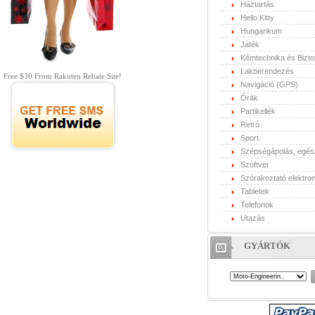
Háztartás
Hello Kitty
Hungarikum
Játék
Kémtechnika és Bizt
Lakberendezés
Free $30 From Rakuten Rebate Site!
Navigáció (GPS)
Órák
Partikellék
Retró
Sport
Szépségápolás, egé
Szoftver
Szórakoztató elektron
Tabletek
Telefonok
Utazás
GYÁRTÓK