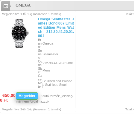
OMEGA
Omega
Megjelenítve
1
-től
1
-ig (összesen
1
termék)
Talált
Omega Seamaster J
ames Bond 007 Limit
ed Edition Mens Wat
ch - 212.30.41.20.01.
001
Br
an
Omega
d:
Se
rie
Seamaster
s:
Co
212-30-41-20-01-001
de:
Siz
Mens
e:
Ca
se
Brushed and Polishe
Ma
d Stainless Steel
teri
al:
Di
Black Wave Design
650,00
Megtekint
Kifutó termék, jelenleg/
al
with Date at 3 and Ja
0 Ft
Co
mes Bond "007" Insig
már nem forgalmazzuk
lor:
nia on Seconds Hand
Br
Megjelenítve
1
-től
1
-ig (összesen
1
termék)
Talált
ac
ele
Brushed and Polishe
t S
d Stainless Steel
tra
p:
Cl
as