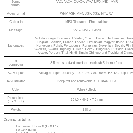
Sound
AAC, AAC+, EAAC+, WAV, MP3, MIDI, AMR
format
Video format
WMV, ASF, MP4, 3GP, 3G2, M4V, AVI
Calling-in
MP3 Ringstone, Photo sticker
Message
SMS / MMS / Gmail
Multi-language: Burmese, Catalan, Czech, Danish, Indonesian, Ger
English, Spanish, French, Latvian, Lithuanian, magyar, Italian, Dutc
Languages
Norwegian, Polish, Portuguese, Romanian, Slovenian, Slovak, Finni
Swedish, Swahili, Tagalog, Turkish, Greek, Bulgarian, Russian, Ukrai
Arabic, Persian, Thai, Hindi, Simple Chinese and Traditional Chine
I /O
3.5 mm standard interface, mini usb 5pin interface.
connector
AC Adapter
Voltage range/frequency: 100 ~ 240V AC, 50/60 Hz, DC output: 5
Akkumulátor
Beépített non removable 3100 mAh Li-Po
Color
White / Black
Dimensions
139.6 × 69.7 × 7.5 mm
(L × W × T)
Weight
130 g
Csomag tartalma:
1 × Huawei Honor 6 (H60-L12)
1 × USB cable