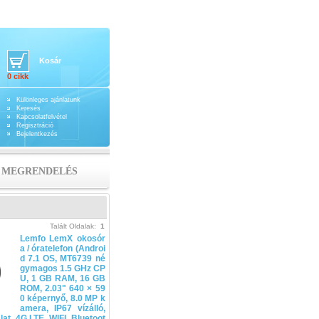
Kosár
0 cikk
Különleges ajánlatunk
Keresés
Kapcsolatfelvétel
Regisztráció
Bejelentkezés
MEGRENDELÉS
Talált Oldalak:
1
Lemfo LemX okosór
a / óratelefon (Androi
d 7.1 OS, MT6739 né
gymagos 1.5 GHz CP
U, 1 GB RAM, 16 GB
ROM, 2.03" 640 × 59
0 képernyő, 8.0 MP k
amera, IP67 vízálló,
lat, 4G LTE, WIFI, Bluetoot