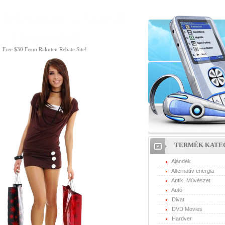
Telefonok » Mobil
» Óramobil
Free $30 From Rakuten Rebate Site!
TERMÉK KATE
Ajándék
Alternatív energia
Antik, Művészet
Autó
Divat
DVD Movies
Hardver