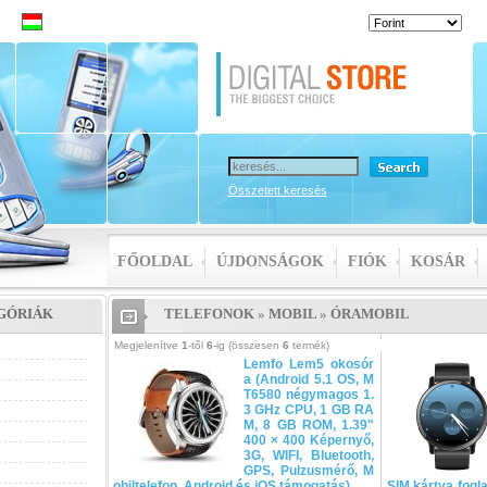
Összetett keresés
FŐOLDAL
ÚJDONSÁGOK
FIÓK
KOSÁR
GÓRIÁK
TELEFONOK
»
MOBIL
»
ÓRAMOBIL
Megjelenítve
1
-től
6
-ig (összesen
6
termék)
Lemfo Lem5 okosór
a (Android 5.1 OS, M
T6580 négymagos 1.
3 GHz CPU, 1 GB RA
M, 8 GB ROM, 1.39"
400 × 400 Képernyő,
3G, WIFI, Bluetooth,
GPS, Pulzusmérő, M
obiltelefon, Android és iOS támogatás)
SIM kártya fogla