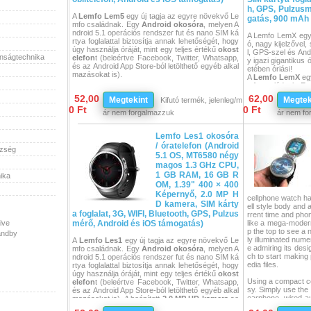
h, GPS, Pulzusm
A
Lemfo
Lem5
egy új tagja az egyre növekvő Le
gatás, 900 mAh
mfo családnak. Egy
Android
okosóra
, melyen A
ndroid 5.1 operációs rendszer fut és nano SIM ká
A Lemfo LemX egy 
rtya foglalattal biztosítja annak lehetőségét, hogy
ó, nagy kijelzővel
úgy használja óráját, mint egy teljes értékű
okost
l, GPS-szel és And
onságtechnika
elefon
t (beleértve Facebook, Twitter, Whatsapp,
y igazi gigantikus
és az Android App Store-ból letölthető egyéb alkal
etében óriási!
mazásokat is).
A
Lemfo LemX
egy
mfo családnak. E
Főbb funkciók és jellemzők:
ndroid 7.1 operáci
52,00
62,00
Megtekint
Megtek
Kifutó termék, jelenleg/m
rtya foglalattal bi
With Lem5, you don't always need your p
0 Ft
0 Ft
úgy használja órájá
ár nem forgalmazzuk
ár nem fo
hone. It supports nano SIM card, you ca
elefon
t (beleértv
n take and make calls, check messages,
és az Android App S
go internet on watch.
Lemfo Les1 okosóra
mazásokat is).
Stainless Steel Watch Case: CNC Machi
Valójában a Lem X e
/ óratelefon (Android
ning and 5 Times Grinding and Polishing.
szség
Hívásokat fogadhat
5.1 OS, MT6580 négy
We Conside Lem5 as Art: The fine-brush
neteit és akár inte
ed stainless steel is electroplated with an
magos 1.3 GHz CPU,
n keresztül.
odic oxidation technology to protect the c
1 GB RAM, 16 GB R
ika
Kinézete az elegán
olor from fading.
OM, 1.39" 400 × 400
nem sportos. Cseré
Leather Band: Delicate texture design, m
Képernyő, 2.0 MP H
ílusos megjelenést 
atching beauty lines with adjustable clas
cellphone watch ha
serélhető, szilikon 
D kamera, SIM kárty
p.
ell style body and 
dettséggel. A beép
a foglalat, 3G, WIFI, Bluetooth, GPS, Pulzus
450 mAh Capacity Battery: Talk time: 3.5
rrent time and pho
könnyedén megörökí
ive
mérő, Android és iOS támogatás)
hours/2G, 2 hours/3G. Standby time: abo
like a mega-modern 
atait, emlékeit ki
ut 100 hours.
p the top to see a 
andby
ókkal, továbbá kés
IP55 Life Waterproof: Lem5 is rated IP55,
ly illuminated num
A
Lemfo
Les1
egy új tagja az egyre növekvő Le
sználhatja arra al
so it's able to withstand dust, dirt or wash
e admiring its desi
mfo családnak. Egy
Android
okosóra
, melyen A
vel. A GPS, WiFi és
ing hand. (Not suitable for swimming or di
ch to start making 
ndroid 5.1 operációs rendszer fut és nano SIM ká
zusszámláló segíts
ving!)
edia files.
rtya foglalattal biztosítja annak lehetőségét, hogy
n követheti féltett s
Stay on the map: Built-in GPS and fitness
úgy használja óráját, mint egy teljes értékű
okost
Okosóra léptékben
apps keep you going. Even without your
Using a compact c
elefon
t (beleértve Facebook, Twitter, Whatsapp,
akkumulátorral ren
phone, you will never miss your way. Yo
sy. Simply use the 
és az Android App Store-ból letölthető egyéb alkal
u're able to track your progress when ru
earphone, wired au
mazásokat is). A beépített
2.0 MP
HD
kamera
se
ning, driving, biking, playing golf etc.
C, or talk and liste
gítségével könnyedén megörökítheti életének izg