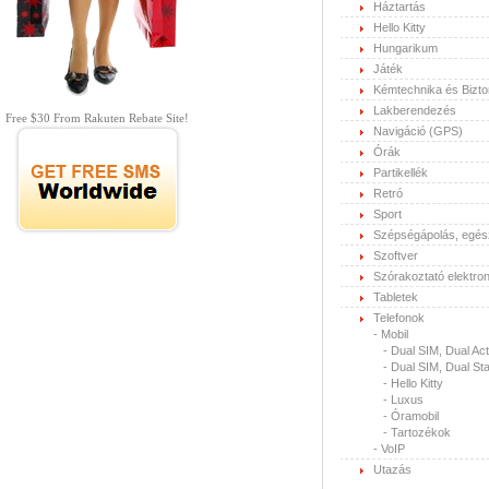
Háztartás
Hello Kitty
Hungarikum
Játék
Kémtechnika és Bizt
Lakberendezés
Free $30 From Rakuten Rebate Site!
Navigáció (GPS)
Órák
Partikellék
Retró
Sport
Szépségápolás, egé
Szoftver
Szórakoztató elektron
Tabletek
Telefonok
-
Mobil
-
Dual SIM, Dual Act
-
Dual SIM, Dual St
-
Hello Kitty
-
Luxus
-
Óramobil
-
Tartozékok
-
VoIP
Utazás