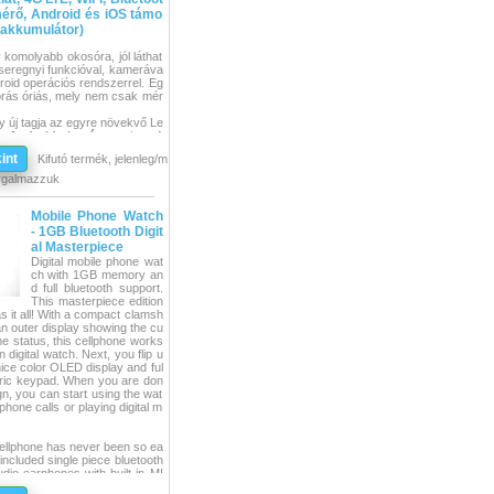
érő, Android és iOS támo
 akkumulátor)
komolyabb okosóra, jól láthat
, seregnyi funkcióval, kameráva
roid operációs rendszerrel. Eg
 órás óriás, mely nem csak mér
 új tagja az egyre növekvő Le
gy
Android okosóra
, melyen A
ós rendszer fut és nano SIM ká
int
Kifutó termék, jelenleg/m
ztosítja annak lehetőségét, hogy
t, mint egy teljes értékű
okost
rgalmazzuk
e Facebook, Twitter, Whatsapp,
tore-ból letölthető egyéb alkal
Mobile Phone Watch
gy komplett mobiltelefont rejt.
- 1GB Bluetooth Digit
 és intézhet, ellenőrizheti üze
al Masterpiece
rnetezhet is közvetlenül az órá
Digital mobile phone wat
ch with 1GB memory an
s felé hajlik, de semmiképpen
d full bluetooth support.
lhető számlapjaival egyedi, st
This masterpiece edition
kölcsönöz viselőjének. A szíj c
s it all! With a compact clamsh
vagy bőr lehet. Vízálló, IP67 vé
an outer display showing the cu
ített 8 MP kamera segítségével
ne status, this cellphone works
theti életének izgalmas pillan
digital watch. Next, you flip u
váló minőségű képekben és vide
nice color OLED display and ful
zülékét videotelefonként is ha
eric keypad. When you are don
kalmas alkalmazások segítségé
gn, you can start using the wat
 a mobilhálózat, valamint a pul
phone calls or playing digital m
égével akár távolról is nyomo
zeretteit.
 brutális kapacitású, 900 mAh
ellphone has never been so ea
delkezik.
included single piece bluetooth
dio earphones with built-in MI
n directly from the phone itself.