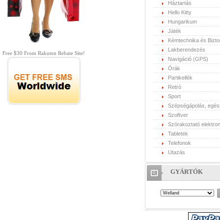
Háztartás
Hello Kitty
Hungarikum
Játék
Kémtechnika és Bizt
Lakberendezés
Free $30 From Rakuten Rebate Site!
Navigáció (GPS)
Órák
Partikellék
Retró
Sport
Szépségápolás, egé
Szoftver
Szórakoztató elektron
Tabletek
Telefonok
Utazás
GYÁRTÓK