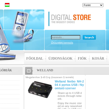
Összetett keresés
FŐOLDAL
ÚJDONSÁGOK
FIÓK
KOSÁR
GÓRIÁK
WELLAND
Megjelenítve
1
-től
1
-ig (összesen
1
termék)
Welland Netbo NH-2
04 4 portos USB / Ny
omtató szerver
Share up to 4 USB d
evices through netw
ork.
Enjoy the music stor
ed on any neworked