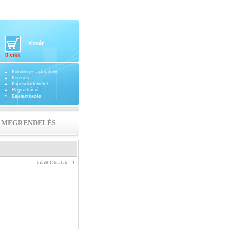
Kosár
0 cikk
Különleges ajánlatunk
Keresés
Kapcsolatfelvétel
Regisztráció
Bejelentkezés
MEGRENDELÉS
Talált Oldalak:
1