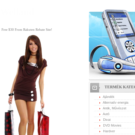
Welland
Free $30 From Rakuten Rebate Site!
TERMÉK KATE
Ajándék
Alternatív energia
Antik, Művészet
Autó
Divat
DVD Movies
Hardver