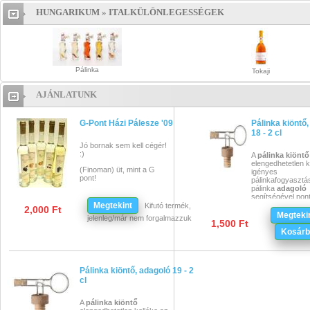
HUNGARIKUM
»
ITALKÜLÖNLEGESSÉGEK
Hungarikum »
Italkülönlegességek
Pálinka
Tokaji
AJÁNLATUNK
G-Pont Házi Pálesze '09
Pálinka kiöntő
18 - 2 cl
Jó bornak sem kell cégér!
:)
A
pálinka
kiöntő
elengedhetetlen k
(Finoman) üt, mint a G
igényes
pont!
pálinkafogyasztá
pálinka
adagoló
segítségével po
Megtekint
cent
pálinkát tudu
Kifutó termék,
2,000 Ft
Pálinka kiöntő mi
Megteki
jelenleg/már nem forgalmazzuk
pálinkás üveghez
1,500 Ft
használható. Higi
Kosárb
cseppmentes. Űr
cl
. Anyaga üveg. 
parafadugóval.
Pálinka kiöntő, adagoló 19 - 2
Látványos eszkö
pálinka kimérésén
cl
használatra is. A
megdöntve 2 cl p
A
pálinka
kiöntő
kerül a kis gömbb